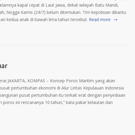
ggelamnya kapal cepat di Laut Jawa, dekat wilayah Batu Mandi,
h, hingga Kamis (24/7) belum ditemukan. Tim kepolisian dibantu
ri kedua anak di bawah lima tahun tersebut.
Read more
uar
-berai JAKARTA, KOMPAS – Konsep Poros Maritim yang akan
pusat pertumbuhan ekonomi di Alur Lintas Kepulauan Indonesia
bangunan pusat pertumbuhan itu terkait erat dengan penyediaan
n poros ini rencananya 10 tahun,” kata pakar kelautan dan