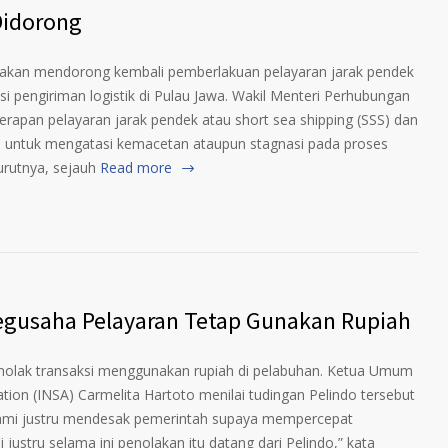
Didorong
kan mendorong kembali pemberlakuan pelayaran jarak pendek
si pengiriman logistik di Pulau Jawa. Wakil Menteri Perhubungan
pan pelayaran jarak pendek atau short sea shipping (SSS) dan
si untuk mengatasi kemacetan ataupun stagnasi pada proses
urutnya, sejauh
Read more
 Pegusaha Pelayaran Tetap Gunakan Rupiah
ak transaksi menggunakan rupiah di pelabuhan. Ketua Umum
tion (INSA) Carmelita Hartoto menilai tudingan Pelindo tersebut
 kami justru mendesak pemerintah supaya mempercepat
 justru selama ini penolakan itu datang dari Pelindo,” kata