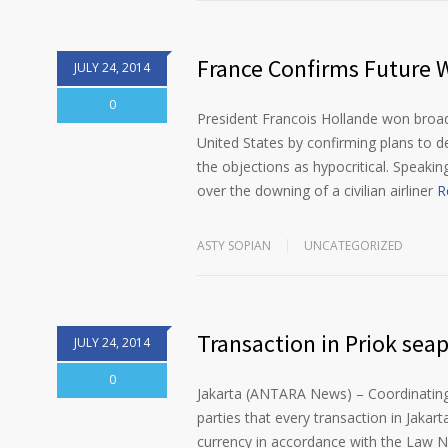
France Confirms Future W
JULY 24, 2014
0
President Francois Hollande won broad
United States by confirming plans to de
the objections as hypocritical. Speak
over the downing of a civilian airliner
R
ASTY SOPIAN
UNCATEGORIZED
Transaction in Priok seap
JULY 24, 2014
0
Jakarta (ANTARA News) – Coordinating 
parties that every transaction in Jaka
currency in accordance with the Law N