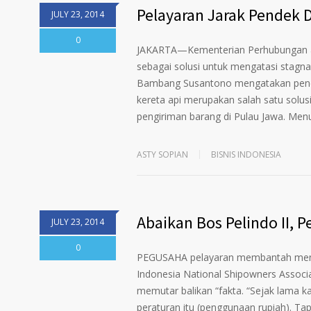
Pelayaran Jarak Pendek 
JULY 23, 2014
0
JAKARTA—Kementerian Perhubungan a
sebagai solusi untuk mengatasi stagna
Bambang Susantono mengatakan penera
kereta api merupakan salah satu solu
pengiriman barang di Pulau Jawa. Men
ASTY SOPIAN
BISNIS INDONESIA
Abaikan Bos Pelindo II,
JULY 23, 2014
0
PEGUSAHA pelayaran membantah menol
Indonesia National Shipowners Associa
memutar balikan “fakta. “Sejak lama
peraturan itu (penggunaan rupiah). Tapi