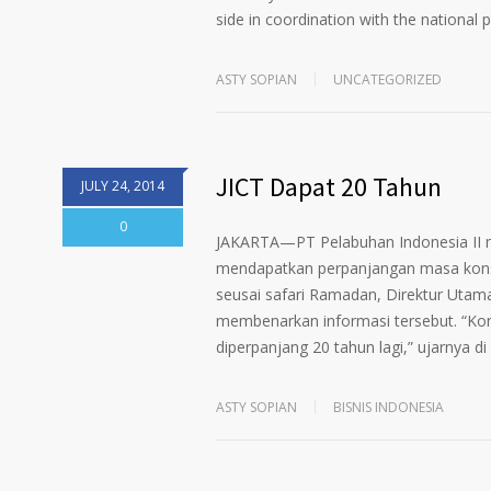
side in coordination with the national po
ASTY SOPIAN
UNCATEGORIZED
JICT Dapat 20 Tahun
JULY 24, 2014
0
JAKARTA—PT Pelabuhan Indonesia II me
mendapatkan perpanjangan masa konse
seusai safari Ramadan, Direktur Utama
membenarkan informasi tersebut. “Kons
diperpanjang 20 tahun lagi,” ujarnya di
ASTY SOPIAN
BISNIS INDONESIA