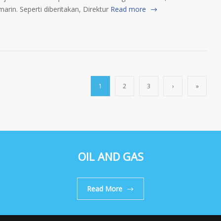
rin. Seperti diberitakan, Direktur
Read more
1
2
3
›
»
OIL AND GAS
Read More