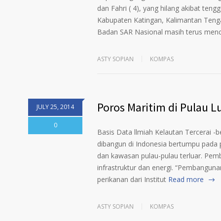
dan Fahri ( 4), yang hilang akibat ten
Kabupaten Katingan, Kalimantan Tenga
Badan SAR Nasional masih terus menca
ASTY SOPIAN
KOMPAS
Poros Maritim di Pulau L
JULY 25, 2014
0
Basis Data llmiah Kelautan Tercerai 
dibangun di Indonesia bertumpu pada 
dan kawasan pulau-pulau terluar. Pem
infrastruktur dan energi. “Pembanguna
perikanan dari Institut
Read more
ASTY SOPIAN
KOMPAS