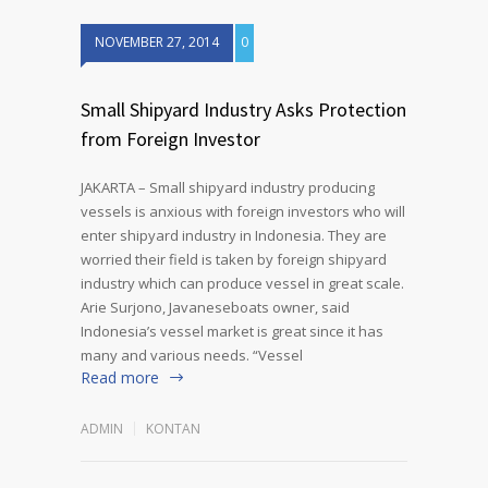
NOVEMBER 27, 2014
0
Small Shipyard Industry Asks Protection
from Foreign Investor
JAKARTA – Small shipyard industry producing
vessels is anxious with foreign investors who will
enter shipyard industry in Indonesia. They are
worried their field is taken by foreign shipyard
industry which can produce vessel in great scale.
Arie Surjono, Javaneseboats owner, said
Indonesia’s vessel market is great since it has
many and various needs. “Vessel
Read more
ADMIN
KONTAN