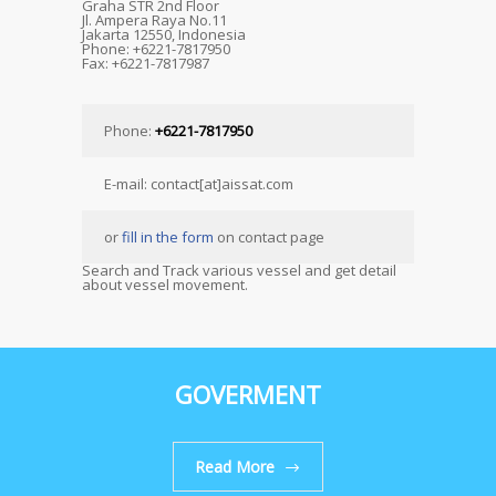
Graha STR 2nd Floor
Jl. Ampera Raya No.11
Jakarta 12550, Indonesia
Phone: +6221-7817950
Fax: +6221-7817987
Phone:
+6221-7817950
E-mail: contact[at]aissat.com
or
fill in the form
on contact page
Search and Track various vessel and get detail
about vessel movement.
GOVERMENT
Read More