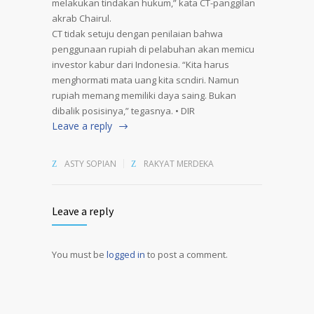
melakukan tindakan hukum,” kata CT-panggilan
akrab Chairul.
CT tidak setuju dengan penilaian bahwa
penggunaan rupiah di pelabuhan akan memicu
investor kabur dari Indonesia. “Kita harus
menghormati mata uang kita scndiri. Namun
rupiah memang memiliki daya saing. Bukan
dibalik posisinya,” tegasnya. • DIR
Leave a reply
ASTY SOPIAN
RAKYAT MERDEKA
Leave a reply
You must be
logged in
to post a comment.
Alternative: