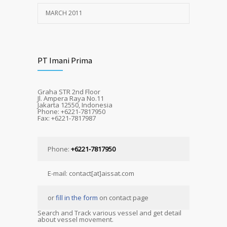
MARCH 2011
PT Imani Prima
Graha STR 2nd Floor
Jl. Ampera Raya No.11
Jakarta 12550, Indonesia
Phone: +6221-7817950
Fax: +6221-7817987
Phone:
+6221-7817950
E-mail: contact[at]aissat.com
or
fill in the form
on contact page
Search and Track various vessel and get detail
about vessel movement.