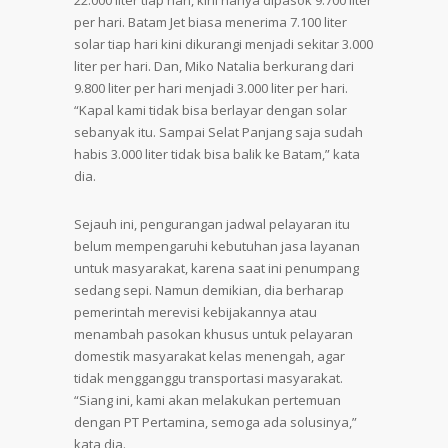
22.000 liter tiap hari, kini hanya dipasok 9.700 liter
per hari. Batam Jet biasa menerima 7.100 liter
solar tiap hari kini dikurangi menjadi sekitar 3.000
liter per hari. Dan, Miko Natalia berkurang dari
9.800 liter per hari menjadi 3.000 liter per hari.
“Kapal kami tidak bisa berlayar dengan solar
sebanyak itu. Sampai Selat Panjang saja sudah
habis 3.000 liter tidak bisa balik ke Batam,” kata
dia.
Sejauh ini, pengurangan jadwal pelayaran itu
belum mempengaruhi kebutuhan jasa layanan
untuk masyarakat, karena saat ini penumpang
sedang sepi. Namun demikian, dia berharap
pemerintah merevisi kebijakannya atau
menambah pasokan khusus untuk pelayaran
domestik masyarakat kelas menengah, agar
tidak mengganggu transportasi masyarakat.
“Siang ini, kami akan melakukan pertemuan
dengan PT Pertamina, semoga ada solusinya,”
kata dia.