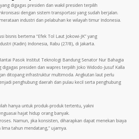
ng digagas presiden dan wakil presiden terpilih
kronisasi dengan sistem transportasi yang sudah berjalan.
merataan industri dan pelabuhan ke wilayah timur Indonesia.
i bisnis bertema “Efek Tol Laut Jokowi-JK” yang
tri (Kadin) Indonesia, Rabu (27/8), di Jakarta.
Rantai Pasok Institut Teknologi Bandung Senator Nur Bahagia
digagas presiden dan wapres terpilih Joko Widodo-Jusuf Kalla
gan ditopang infrastruktur multimoda. Angkutan laut perlu
 menjadi penghubung daerah dan pulau kecil serta penghubung
pilah hanya untuk produk-produk tertentu, yakni
nguasai hajat hidup orang banyak.
oses. Namun, jika konsisten, diharapkan dapat menekan biaya
n lima tahun mendatang,” ujarnya.