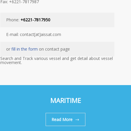
Fax: +6221-7817987
Phone:
+6221-7817950
E-mail: contact[at]aissat.com
or
fill in the form
on contact page
Search and Track various vessel and get detail about vessel
movement.
MARITIME
Read More