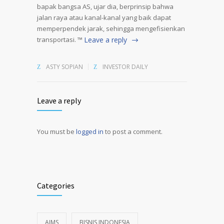
bapak bangsa AS, ujar dia, berprinsip bahwa
jalan raya atau kanal-kanal yang baik dapat
memperpendek jarak, sehingga mengefisienkan
transportasi. ™
Leave a reply
ASTY SOPIAN
INVESTOR DAILY
Leave a reply
You must be
logged in
to post a comment.
Alternative:
Categories
AIMS
BISNIS INDONESIA