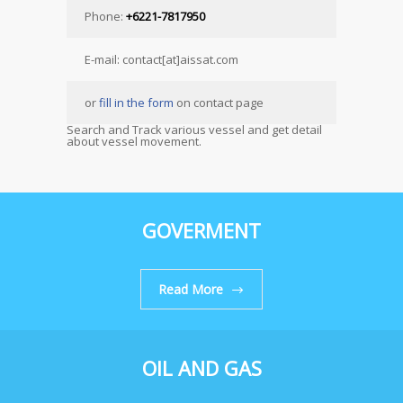
Phone:
+6221-7817950
E-mail: contact[at]aissat.com
or
fill in the form
on contact page
Search and Track various vessel and get detail
about vessel movement.
GOVERMENT
Read More
OIL AND GAS