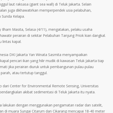
l laut raksasa (giant sea wall) di Teluk Jakarta. Selain
alan juga dikhawatirkan memperpendek usia pelabuhan,
n Sunda Kelapa.
dy Ilham Masita, Selasa (4/11), mengatakan, pelaku usaha
hawatir perairan di sekitar Pelabuhan Tanjung Priok kian dangkal.
 lintas kapal.
nesia DKI Jakarta Yan Winata Sasmita menyampaikan
kapal pencari ikan yang hilir mudik di kawasan Teluk Jakarta tiap
 mati jika perairan diuruk untuk pembangunan pulau-pulau
parah, atau tertutup tanggul.
 dari Center for Environmental Remote Sensing, Universitas
ndangkalan akibat sedimentasi di Teluk Jakarta itu nyata.
dia lakukan dengan menggunakan pengamatan radar dan satelit,
an di muara Sungai Citarum dan Cikarang mencapai 18-40 meter