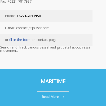
Fax: +6221-7817987
Phone:
+6221-7817950
E-mail: contact[at]aissat.com
or
fill in the form
on contact page
Search and Track various vessel and get detail about vessel
movement.
MARITIME
Read More