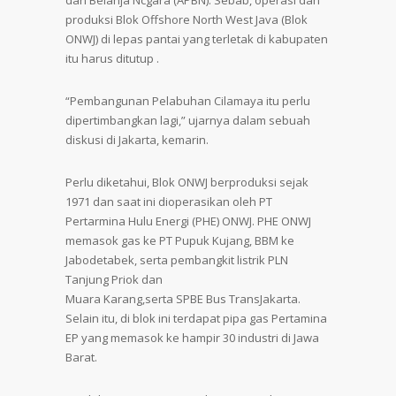
dan Belanja Ncgara (APBN). Sebab, operasi dan
produksi Blok Offshore North West Java (Blok
ONWJ) di lepas pantai yang terletak di kabupaten
itu harus ditutup .
“Pembangunan Pelabuhan Cilamaya itu perlu
dipertimbangkan lagi,” ujarnya dalam sebuah
diskusi di Jakarta, kemarin.
Perlu diketahui, Blok ONWJ berproduksi sejak
1971 dan saat ini dioperasikan oleh PT
Pertarmina Hulu Energi (PHE) ONWJ. PHE ONWJ
memasok gas ke PT Pupuk Kujang, BBM ke
Jabodetabek, serta pembangkit listrik PLN
Tanjung Priok dan
Muara Karang,serta SPBE Bus TransJakarta.
Selain itu, di blok ini terdapat pipa gas Pertamina
EP yang memasok ke hampir 30 industri di Jawa
Barat.