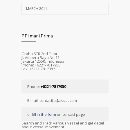
MARCH 2011
PT Imani Prima
Graha STR 2nd Floor
Jl. Ampera Raya No.11
Jakarta 12550, Indonesia
Phone: +6221-7817950
Fax: +6221-7817987
Phone:
+6221-7817950
E-mail: contact[at]aissat.com
or
fill in the form
on contact page
Search and Track various vessel and get detail
about vessel movement.