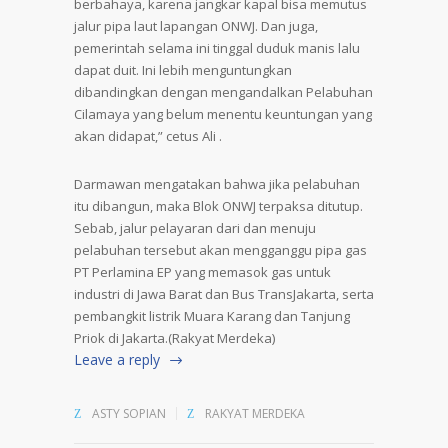
berbahaya, karena jangkar kapal bisa memutus
jalur pipa laut lapangan ONWJ. Dan juga,
pemerintah selama ini tinggal duduk manis lalu
dapat duit. Ini lebih menguntungkan
dibandingkan dengan mengandalkan Pelabuhan
Cilamaya yang belum menentu keuntungan yang
akan didapat,” cetus Ali .
Darmawan mengatakan bahwa jika pelabuhan
itu dibangun, maka Blok ONWJ terpaksa ditutup.
Sebab, jalur pelayaran dari dan menuju
pelabuhan tersebut akan mengganggu pipa gas
PT Perlamina EP yang memasok gas untuk
industri di Jawa Barat dan Bus TransJakarta, serta
pembangkit listrik Muara Karang dan Tanjung
Priok di Jakarta.(Rakyat Merdeka)
Leave a reply
ASTY SOPIAN
RAKYAT MERDEKA