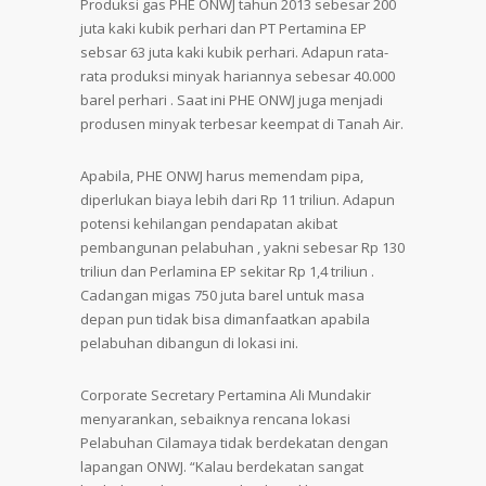
Produksi gas PHE ONWJ tahun 2013 sebesar 200
juta kaki kubik perhari dan PT Pertamina EP
sebsar 63 juta kaki kubik perhari. Adapun rata-
rata produksi minyak hariannya sebesar 40.000
barel perhari . Saat ini PHE ONWJ juga menjadi
produsen minyak terbesar keempat di Tanah Air.
Apabila, PHE ONWJ harus memendam pipa,
diperlukan biaya lebih dari Rp 11 triliun. Adapun
potensi kehilangan pendapatan akibat
pembangunan pelabuhan , yakni sebesar Rp 130
triliun dan Perlamina EP sekitar Rp 1,4 triliun .
Cadangan migas 750 juta barel untuk masa
depan pun tidak bisa dimanfaatkan apabila
pelabuhan dibangun di lokasi ini.
Corporate Secretary Pertamina Ali Mundakir
menyarankan, sebaiknya rencana lokasi
Pelabuhan Cilamaya tidak berdekatan dengan
lapangan ONWJ. “Kalau berdekatan sangat