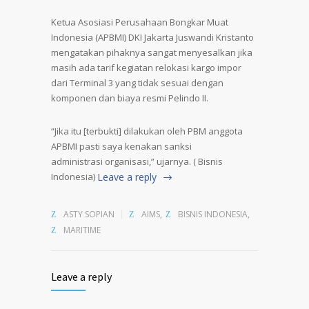
Ketua Asosiasi Perusahaan Bongkar Muat
Indonesia (APBMI) DKI Jakarta Juswandi Kristanto
mengatakan pihaknya sangat menyesalkan jika
masih ada tarif kegiatan relokasi kargo impor
dari Terminal 3 yang tidak sesuai dengan
komponen dan biaya resmi Pelindo II.
“Jika itu [terbukti] dilakukan oleh PBM anggota
APBMI pasti saya kenakan sanksi
administrasi organisasi,” ujarnya. ( Bisnis
Indonesia)
Leave a reply
ASTY SOPIAN
AIMS
,
BISNIS INDONESIA
,
MARITIME
Leave a reply