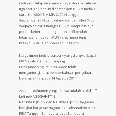
(1-3) yang tetap dikenakan biaya storage selama
tiga hari. Keluhan ini disampaikan PT SIM melalui
surat No. 0001/SIMIMP/IX/2014 tanggal 1
September 2014 yang ditandatangani oleh Otoy
Widjaya selaku Manager PT SIM. Adapun isinya
perihal keberatan pengenaan tariff pindah
lokasi penumpukan (PLP) kargo impor jenis
breakbulk di Pelabuhan Tanjung Priok.
Kargo impor jenis breakbulk yang diangkut kapal
MV Nagato itu tiba di Tanjung
Priok pada 9 Agustus 2014 dan telah
mengantongi surat pemberitahuan pengeluaran
barang (SPPB) pada 14 Agustus 2014.
Adapun, dokumen yang dibawa adalah BL (bill off
lading) NAG009HHJKT13,
NAG009HHJKT16, dan NAG009HHJKT17. Kegiatan
bongkar kargo MV Nagato itu dilaksanakan oleh
PBM Tangguh Samudera Jaya (Samudera