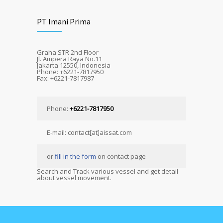
PT Imani Prima
Graha STR 2nd Floor
Jl. Ampera Raya No.11
Jakarta 12550, Indonesia
Phone: +6221-7817950
Fax: +6221-7817987
Phone:
+6221-7817950
E-mail: contact[at]aissat.com
or
fill in the form
on contact page
Search and Track various vessel and get detail
about vessel movement.