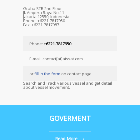
Graha STR 2nd Floor
Jl. Ampera Raya No.11
Jakarta 12550, Indonesia
Phone: +6221-7817950
Fax: +6221-7817987
Phone:
+6221-7817950
E-mail: contact[at]aissat.com
or
fill in the form
on contact page
Search and Track various vessel and get detail
about vessel movement.
GOVERMENT
Read More