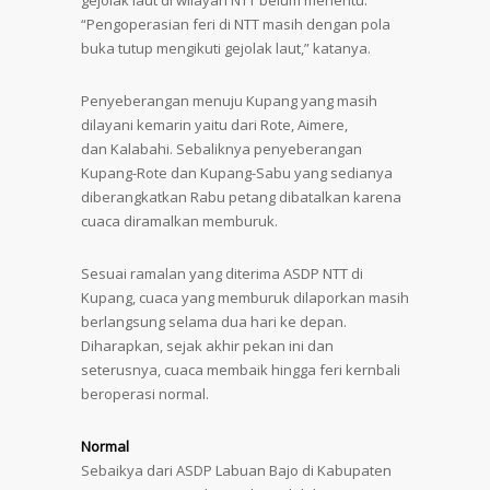
gejolak laut di wilayah NTT belum menentu.
“Pengoperasian feri di NTT masih dengan pola
buka tutup mengikuti gejolak laut,” katanya.
Penyeberangan menuju Kupang yang masih
dilayani kemarin yaitu dari Rote, Aimere,
dan Kalabahi. Sebaliknya penyeberangan
Kupang-Rote dan Kupang-Sabu yang sedianya
diberangkatkan Rabu petang dibatalkan karena
cuaca diramalkan memburuk.
Sesuai ramalan yang diterima ASDP NTT di
Kupang, cuaca yang memburuk dilaporkan masih
berlangsung selama dua hari ke depan.
Diharapkan, sejak akhir pekan ini dan
seterusnya, cuaca membaik hingga feri kernbali
beroperasi normal.
Normal
Sebaikya dari ASDP Labuan Bajo di Kabupaten