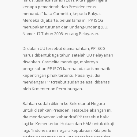
harus, disahkan tahun 2011. Kita nggak ngerti
kenapa pemerintah dan Presiden terus
menunda,” kata Carmelita, kepada Rakyat
Merdeka di Jakarta, belum lama ini. PP ISCG
merupakan turunan dari Undang-undang (UU)
Nomor 17 Tahun 2008 tentang Pelayaran.
Di dalam UU tersebut diamanahkan, PP ISCG
harus dibentuk tiga tahun setelah UU Pelayanan
disahkan. Carmelita menduga, molornya
pengesahan PP ISCG karena ada tarik menarik
kepentingan pihak tertentu. Pasalnya, dia
mendengar PP tcrsebut sudah selesai dibahas
oleh Kcmenterian Perhubungan.
Bahkan sudah dikirim ke Sekretariat Negara
untuk disahkan Presiden. Tetapi,belakangan ini,
dia mendapatkan kabar draf PP tersebut balik
lagi ke Kementerian Hukum dan HAM untuk dikaji
lagi. “Indonesia ini negara kepulauan. Kita perlu