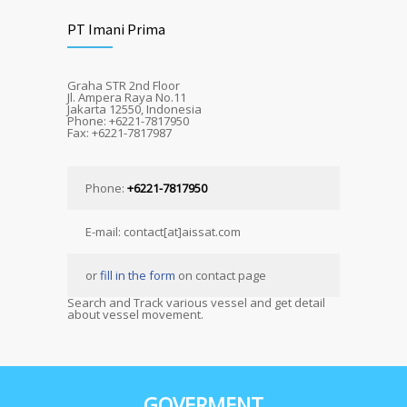
PT Imani Prima
Graha STR 2nd Floor
Jl. Ampera Raya No.11
Jakarta 12550, Indonesia
Phone: +6221-7817950
Fax: +6221-7817987
Phone:
+6221-7817950
E-mail: contact[at]aissat.com
or
fill in the form
on contact page
Search and Track various vessel and get detail
about vessel movement.
GOVERMENT