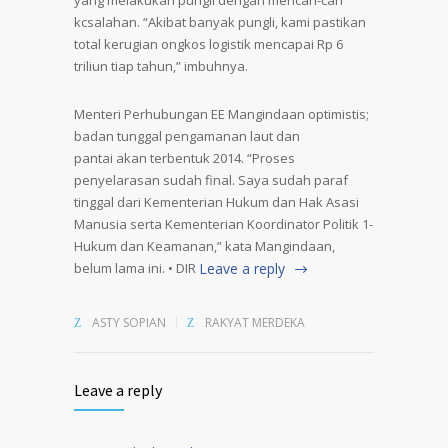
yang melakukan pungli dengan mencari-cari
kcsalahan. “Akibat banyak pungli, kami pastikan
total kerugian ongkos logistik mencapai Rp 6
triliun tiap tahun,” imbuhnya.
Menteri Perhubungan EE Mangindaan optimistis;
badan tunggal pengamanan laut dan
pantai akan terbentuk 2014. “Proses
penyelarasan sudah final. Saya sudah paraf
tinggal dari Kementerian Hukum dan Hak Asasi
Manusia serta Kementerian Koordinator Politik 1-
Hukum dan Keamanan,” kata Mangindaan,
belum lama ini. • DIR
Leave a reply
ASTY SOPIAN
RAKYAT MERDEKA
Leave a reply