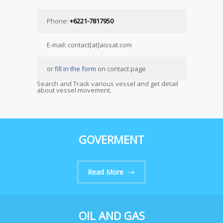
Phone:
+6221-7817950
E-mail: contact[at]aissat.com
or
fill in the form
on contact page
Search and Track various vessel and get detail
about vessel movement.
GOVERMENT
Read More
OIL AND GAS