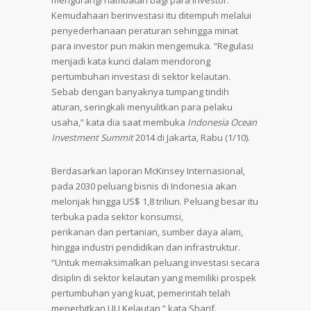
mengurangi hambatan bagi para investor.
Kemudahaan berinvestasi itu ditempuh melalui
penyederhanaan peraturan sehingga minat
para investor pun makin mengemuka. “Regulasi
menjadi kata kunci dalam mendorong
pertumbuhan investasi di sektor kelautan.
Sebab dengan banyaknya tumpang tindih
aturan, seringkali menyulitkan para pelaku
usaha,” kata dia saat membuka
Indonesia Ocean
Investment Summit
2014 di Jakarta, Rabu (1/10).
Berdasarkan laporan McKinsey Internasional,
pada 2030 peluang bisnis di Indonesia akan
melonjak hingga US$ 1,8 triliun. Peluang besar itu
terbuka pada sektor konsumsi,
perikanan dan pertanian, sumber daya alam,
hingga industri pendidikan dan infrastruktur.
“Untuk memaksimalkan peluang investasi secara
disiplin di sektor kelautan yang memiliki prospek
pertumbuhan yang kuat, pemerintah telah
menerbitkan UU Kelautan,” kata Sharif.