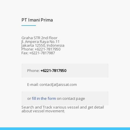
PT Imani Prima
Graha STR 2nd Floor
Jl. Ampera Raya No.11
Jakarta 12550, Indonesia
Phone: +6221-7817950
Fax: +6221-7817987
Phone:
+6221-7817950
E-mail: contact[at]aissat.com
or
fill in the form
on contact page
Search and Track various vessel and get detail
about vessel movement.