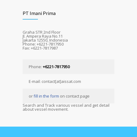
PT Imani Prima
Graha STR 2nd Floor
Jl. Ampera Raya No.11
Jakarta 12550, Indonesia
Phone: +6221-7817950
Fax: +6221-7817987
Phone:
+6221-7817950
E-mail: contact[at]aissat.com
or
fill in the form
on contact page
Search and Track various vessel and get detail
about vessel movement.