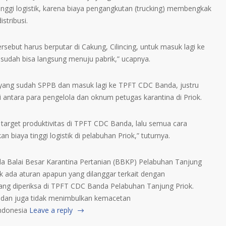
ggi logistik, karena biaya pengangkutan (trucking) membengkak
stribusi.
sebut harus berputar di Cakung, Cilincing, untuk masuk lagi ke
sudah bisa langsung menuju pabrik,” ucapnya.
yang sudah SPPB dan masuk lagi ke TPFT CDC Banda, justru
antara para pengelola dan oknum petugas karantina di Priok.
target produktivitas di TPFT CDC Banda, lalu semua cara
 biaya tinggi logistik di pelabuhan Priok,” tuturnya.
pala Balai Besar Karantina Pertanian (BBKP) Pelabuhan Tanjung
k ada aturan apapun yang dilanggar terkait dengan
ng diperiksa di TPFT CDC Banda Pelabuhan Tanjung Priok.
n dan juga tidak menimbulkan kemacetan
 Indonesia
Leave a reply