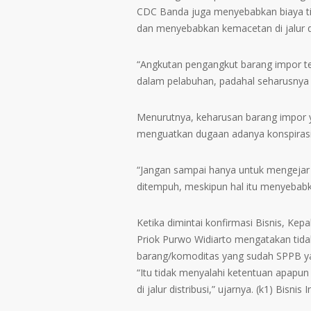
CDC Banda juga menyebabkan biaya tin
dan menyebabkan kemacetan di jalur di
“Angkutan pengangkut barang impor ter
dalam pelabuhan, padahal seharusnya 
Menurutnya, keharusan barang impor 
menguatkan dugaan adanya konspirasi 
“Jangan sampai hanya untuk mengejar 
ditempuh, meskipun hal itu menyebabkan
Ketika dimintai konfirmasi Bisnis, Ke
Priok Purwo Widiarto mengatakan tida
barang/komoditas yang sudah SPPB ya
“Itu tidak menyalahi ketentuan apapu
di jalur distribusi,” ujarnya. (k1) Bisnis