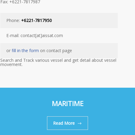
Fax: +6221-7817987
Phone:
+6221-7817950
E-mail: contact[at]aissat.com
or
fill in the form
on contact page
Search and Track various vessel and get detail about vessel
movement.
MARITIME
Read More