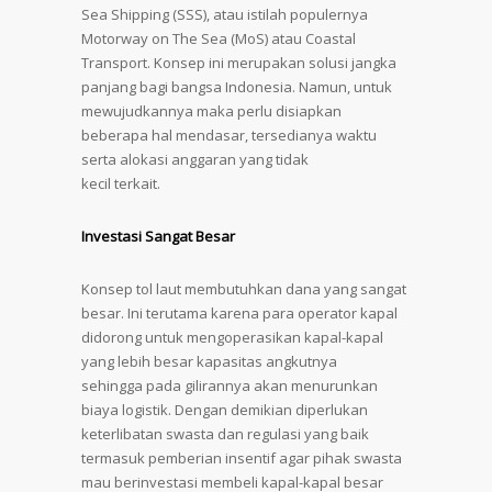
Sea Shipping (SSS), atau istilah populernya
Motorway on The Sea (MoS) atau Coastal
Transport. Konsep ini merupakan solusi jangka
panjang bagi bangsa Indonesia. Namun, untuk
mewujudkannya maka perlu disiapkan
beberapa hal mendasar, tersedianya waktu
serta alokasi anggaran yang tidak
kecil terkait.
Investasi Sangat Besar
Konsep tol laut membutuhkan dana yang sangat
besar. Ini terutama karena para operator kapal
didorong untuk mengoperasikan kapal-kapal
yang lebih besar kapasitas angkutnya
sehingga pada gilirannya akan menurunkan
biaya logistik. Dengan demikian diperlukan
keterlibatan swasta dan regulasi yang baik
termasuk pemberian insentif agar pihak swasta
mau berinvestasi membeli kapal-kapal besar