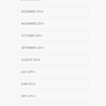
DECEMBER 2014
NOVEMBER 2014
OCTOBER 2014
SEPTEMBER 2014
AUGUST 2014
JULY 2014
JUNE 2014
MAY 2014