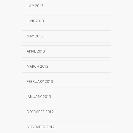
JULY 2013
JUNE 2013
MAY 2013
APRIL 2013
MARCH 2013
FEBRUARY 2013
JANUARY 2013
DECEMBER 2012
NOVEMBER 2012