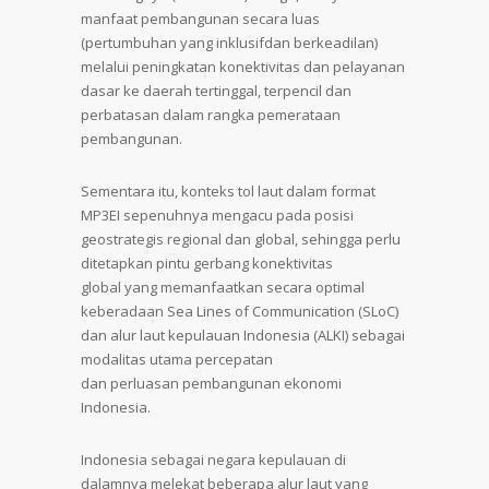
manfaat pembangunan secara luas
(pertumbuhan yang inklusifdan berkeadilan)
melalui peningkatan konektivitas dan pelayanan
dasar ke daerah tertinggal, terpencil dan
perbatasan dalam rangka pemerataan
pembangunan.
Sementara itu, konteks tol laut dalam format
MP3EI sepenuhnya mengacu pada posisi
geostrategis regional dan global, sehingga perlu
ditetapkan pintu gerbang konektivitas
global yang memanfaatkan secara optimal
keberadaan Sea Lines of Communication (SLoC)
dan alur laut kepulauan Indonesia (ALKI) sebagai
modalitas utama percepatan
dan perluasan pembangunan ekonomi
Indonesia.
Indonesia sebagai negara kepulauan di
dalamnya melekat beberapa alur laut yang