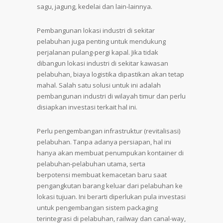
sagu, jagung, kedelai dan lain-lainnya.
Pembangunan lokasi industri di sekitar
pelabuhan juga penting untuk mendukung
perjalanan pulang-pergi kapal. Jika tidak
dibangun lokasi industri di sekitar kawasan
pelabuhan, biaya logistika dipastikan akan tetap
mahal. Salah satu solusi untuk ini adalah
pembangunan industri di wilayah timur dan perlu
disiapkan investasi terkait hal ini.
Perlu pengembangan infrastruktur (revitalisasi)
pelabuhan. Tanpa adanya persiapan, hal ini
hanya akan membuat penumpukan kontainer di
pelabuhan-pelabuhan utama, serta
berpotensi membuat kemacetan baru saat
pengangkutan barang keluar dari pelabuhan ke
lokasi tujuan. Ini berarti diperlukan pula investasi
untuk pengembangan sistem packaging
terintegrasi di pelabuhan, railway dan canal-way,