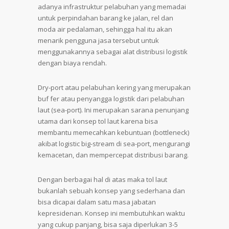
adanya infrastruktur pelabuhan yang memadai
untuk perpindahan barang ke jalan, rel dan
moda air pedalaman, sehingga hal itu akan
menarik pengguna jasa tersebut untuk
menggunakannya sebagai alat distribusi logistik
dengan biaya rendah.
Dry-port atau pelabuhan kering yang merupakan
buf fer atau penyangga logistik dari pelabuhan
laut (sea-port). Ini merupakan sarana penunjang
utama dari konsep tol laut karena bisa
membantu memecahkan kebuntuan (bottleneck)
akibat logistic big-stream di sea-port, mengurangi
kemacetan, dan mempercepat distribusi barang.
Dengan berbagai hal di atas maka tol laut
bukanlah sebuah konsep yang sederhana dan
bisa dicapai dalam satu masa jabatan
kepresidenan. Konsep ini membutuhkan waktu
yang cukup panjang, bisa saja diperlukan 3-5