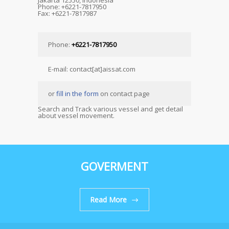
Jakarta 12550, Indonesia
Phone: +6221-7817950
Fax: +6221-7817987
Phone:
+6221-7817950
E-mail: contact[at]aissat.com
or
fill in the form
on contact page
Search and Track various vessel and get detail
about vessel movement.
GOVERMENT
Read More