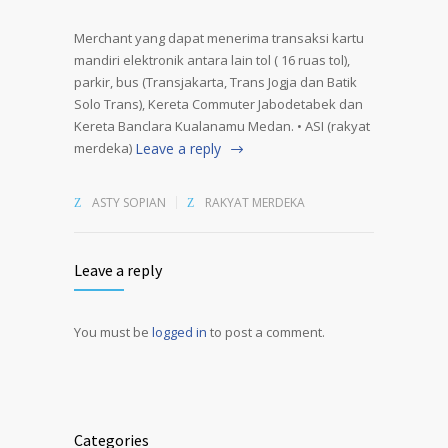
Merchant yang dapat menerima transaksi kartu
mandiri elektronik antara lain tol ( 16 ruas tol),
parkir, bus (Transjakarta, Trans Jogja dan Batik
Solo Trans), Kereta Commuter Jabodetabek dan
Kereta Banclara Kualanamu Medan. • ASI (rakyat
merdeka)
Leave a reply
ASTY SOPIAN
RAKYAT MERDEKA
Leave a reply
You must be
logged in
to post a comment.
Alternative:
Categories