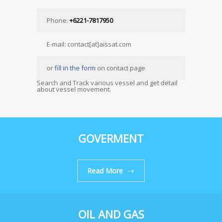
Phone:
+6221-7817950
E-mail: contact[at]aissat.com
or
fill in the form
on contact page
Search and Track various vessel and get detail
about vessel movement.
GOVERMENT
Read More
OIL AND GAS