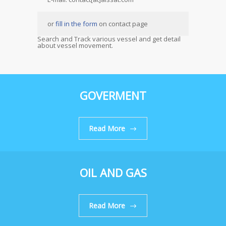
or
fill in the form
on contact page
Search and Track various vessel and get detail
about vessel movement.
GOVERMENT
Read More
OIL AND GAS
Read More