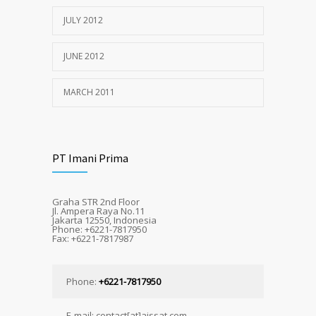
JULY 2012
JUNE 2012
MARCH 2011
PT Imani Prima
Graha STR 2nd Floor
Jl. Ampera Raya No.11
Jakarta 12550, Indonesia
Phone: +6221-7817950
Fax: +6221-7817987
Phone:
+6221-7817950
E-mail: contact[at]aissat.com