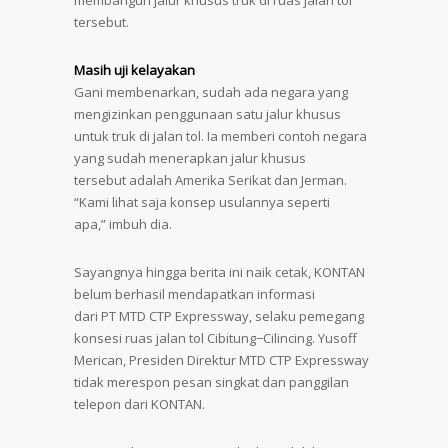
membangun jalur khusus truk di ruas jalan tol
tersebut.
Masih uji kelayakan
Gani membenarkan, sudah ada negara yang
mengizinkan penggunaan satu jalur khusus
untuk truk di jalan tol. Ia memberi contoh negara
yang sudah menerapkan jalur khusus
tersebut adalah Amerika Serikat dan Jerman.
“Kami lihat saja konsep usulannya seperti
apa,” imbuh dia.
Sayangnya hingga berita ini naik cetak, KONTAN
belum berhasil mendapatkan informasi
dari PT MTD CTP Expressway, selaku pemegang
konsesi ruas jalan tol Cibitung−Cilincing. Yusoff
Merican, Presiden Direktur MTD CTP Expressway
tidak merespon pesan singkat dan panggilan
telepon dari KONTAN.