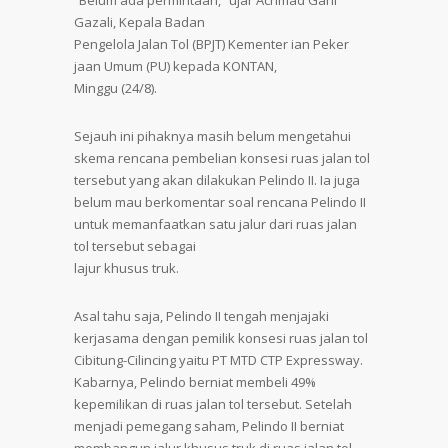
“Belum ada permintaan,” ujar Achmad Gani
Gazali, Kepala Badan
Pengelola Jalan Tol (BPJT) Kementer ian Peker
jaan Umum (PU) kepada KONTAN,
Minggu (24/8).
Sejauh ini pihaknya masih belum mengetahui
skema rencana pembelian konsesi ruas jalan tol
tersebut yang akan dilakukan Pelindo II. Ia juga
belum mau berkomentar soal rencana Pelindo II
untuk memanfaatkan satu jalur dari ruas jalan
tol tersebut sebagai
lajur khusus truk.
Asal tahu saja, Pelindo II tengah menjajaki
kerjasama dengan pemilik konsesi ruas jalan tol
Cibitung-Cilincing yaitu PT MTD CTP Expressway.
Kabarnya, Pelindo berniat membeli 49%
kepemilikan di ruas jalan tol tersebut. Setelah
menjadi pemegang saham, Pelindo II berniat