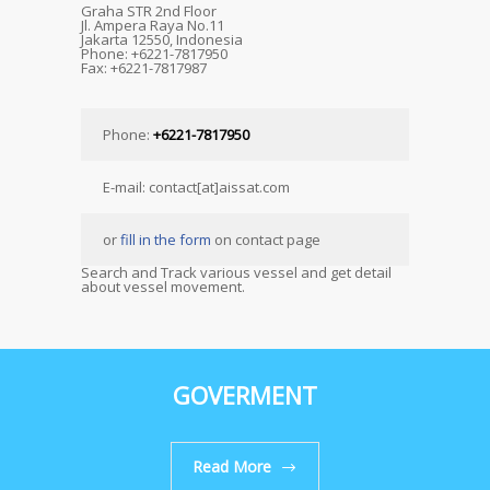
Graha STR 2nd Floor
Jl. Ampera Raya No.11
Jakarta 12550, Indonesia
Phone: +6221-7817950
Fax: +6221-7817987
Phone:
+6221-7817950
E-mail: contact[at]aissat.com
or
fill in the form
on contact page
Search and Track various vessel and get detail
about vessel movement.
GOVERMENT
Read More