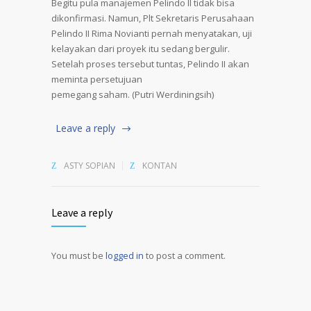
Begitu pula manajemen Pelindo II tidak bisa
dikonfirmasi. Namun, Plt Sekretaris Perusahaan
Pelindo II Rima Novianti pernah menyatakan, uji
kelayakan dari proyek itu sedang bergulir.
Setelah proses tersebut tuntas, Pelindo II akan
meminta persetujuan
pemegang saham. (Putri Werdiningsih)
Leave a reply
ASTY SOPIAN
KONTAN
Leave a reply
You must be
logged in
to post a comment.
Alternative: