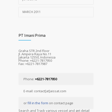
MARCH 2011
PT Imani Prima
Graha STR 2nd Floor
Jl. Ampera Raya No.11
Jakarta 12550, Indonesia
Phone: +6221-7817950
Fax: +6221-7817987
Phone:
+6221-7817950
E-mail: contact[at]aissat.com
or
fill in the form
on contact page
Search and Track various vessel and get detail