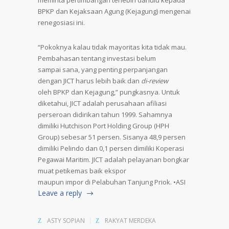
meminta pertimbangan terlebih dahulu kepada
BPKP dan Kejaksaan Agung (Kejagung) mengenai
renegosiasi ini.
“Pokoknya kalau tidak mayoritas kita tidak mau.
Pembahasan tentang investasi belum
sampai sana, yang penting perpanjangan
dengan JICT harus lebih baik dan
di-review
oleh BPKP dan Kejagung,” pungkasnya. Untuk
diketahui, JICT adalah perusahaan afiliasi
perseroan didirikan tahun 1999. Sahamnya
dimiliki Hutchison Port Holding Group (HPH
Group) sebesar 51 persen. Sisanya 48,9 persen
dimiliki Pelindo dan 0,1 persen dimiliki Koperasi
Pegawai Maritim. JICT adalah pelayanan bongkar
muat petikemas baik ekspor
maupun impor di Pelabuhan Tanjung Priok. •ASI
Leave a reply
ASTY SOPIAN
RAKYAT MERDEKA