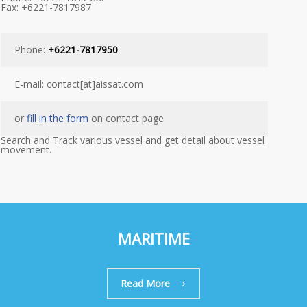
Fax: +6221-7817987
Phone:
+6221-7817950
E-mail: contact[at]aissat.com
or
fill in the form
on contact page
Search and Track various vessel and get detail about vessel
movement.
MARITIME
Read More