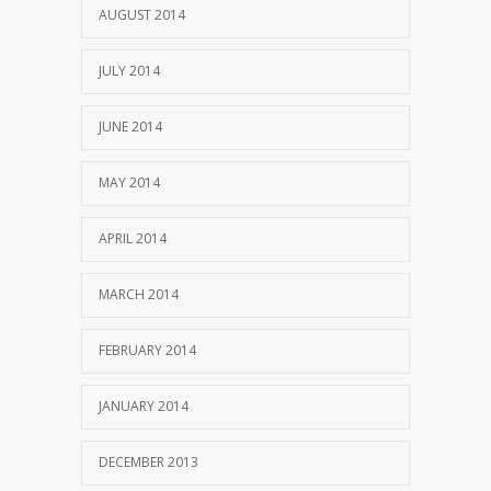
AUGUST 2014
JULY 2014
JUNE 2014
MAY 2014
APRIL 2014
MARCH 2014
FEBRUARY 2014
JANUARY 2014
DECEMBER 2013