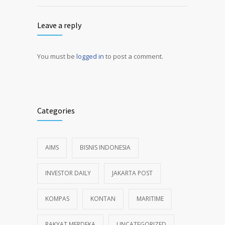
Leave a reply
You must be
logged in
to post a comment.
Alternative:
Categories
AIMS
BISNIS INDONESIA
INVESTOR DAILY
JAKARTA POST
KOMPAS
KONTAN
MARITIME
RAKYAT MERDEKA
UNCATEGORIZED