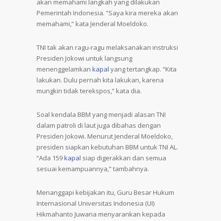
akan memahami langkah yang dilakukan
Pemerintah Indonesia. “Saya kira mereka akan
memahami,” kata Jenderal Moeldoko.
TNI tak akan ragu-ragu melaksanakan instruksi
Presiden Jokowi untuk langsung
menenggelamkan
kapal
yang tertangkap. “Kita
lakukan. Dulu pernah kita lakukan, karena
mungkin tidak terekspos,” kata dia.
Soal kendala BBM yang menjadi alasan TNI
dalam patroli di laut juga dibahas dengan
Presiden Jokowi. Menurut Jenderal Moeldoko,
presiden siapkan kebutuhan BBM untuk TNI AL.
“Ada 159
kapal
siap digerakkan dan semua
sesuai kemampuannya,” tambahnya.
Menanggapi kebijakan itu, Guru Besar Hukum
Internasional Universitas Indonesia (UI)
Hikmahanto Juwana menyarankan kepada