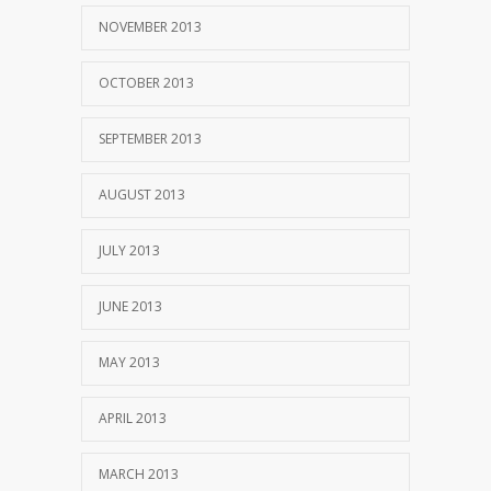
NOVEMBER 2013
OCTOBER 2013
SEPTEMBER 2013
AUGUST 2013
JULY 2013
JUNE 2013
MAY 2013
APRIL 2013
MARCH 2013