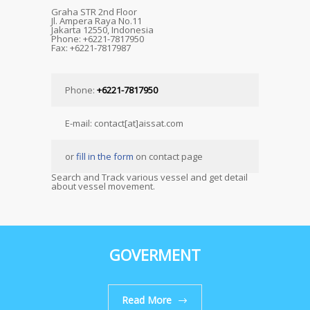
Graha STR 2nd Floor
Jl. Ampera Raya No.11
Jakarta 12550, Indonesia
Phone: +6221-7817950
Fax: +6221-7817987
Phone:
+6221-7817950
E-mail: contact[at]aissat.com
or
fill in the form
on contact page
Search and Track various vessel and get detail
about vessel movement.
GOVERMENT
Read More