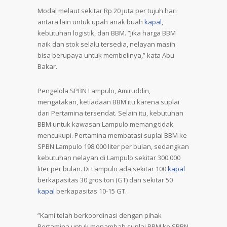
Modal melaut sekitar Rp 20 juta per tujuh hari
antara lain untuk upah anak buah
kapal
,
kebutuhan logistik, dan BBM. ”Jika harga BBM
naik dan stok selalu tersedia, nelayan masih
bisa berupaya untuk membelinya,” kata Abu
Bakar.
Pengelola SPBN Lampulo, Amiruddin,
mengatakan, ketiadaan BBM itu karena suplai
dari Pertamina tersendat. Selain itu, kebutuhan
BBM untuk kawasan Lampulo memang tidak
mencukupi. Pertamina membatasi suplai BBM ke
SPBN Lampulo 198.000 liter per bulan, sedangkan
kebutuhan nelayan di Lampulo sekitar 300.000
liter per bulan. Di Lampulo ada sekitar 100
kapal
berkapasitas 30 gros ton (GT) dan sekitar 50
kapal
berkapasitas 10-15 GT.
”Kami telah berkoordinasi dengan pihak
Pertamina untuk menambah suplai BBM ke SPBN