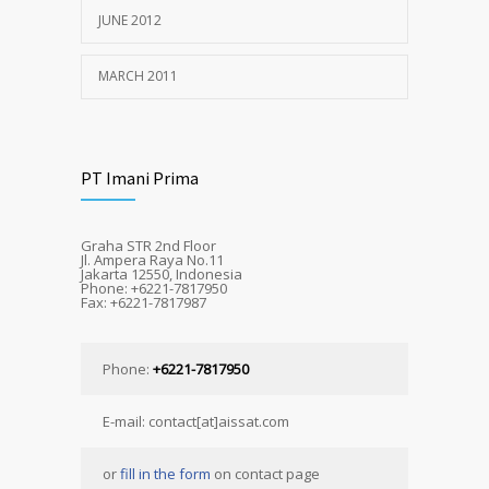
JUNE 2012
MARCH 2011
PT Imani Prima
Graha STR 2nd Floor
Jl. Ampera Raya No.11
Jakarta 12550, Indonesia
Phone: +6221-7817950
Fax: +6221-7817987
Phone:
+6221-7817950
E-mail: contact[at]aissat.com
or
fill in the form
on contact page