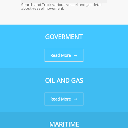
Search and Track various vessel and get detail
about vessel movement.
GOVERMENT
Read More
OIL AND GAS
Read More
MARITIME