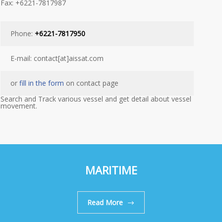
Fax: +6221-7817987
Phone:
+6221-7817950
E-mail: contact[at]aissat.com
or
fill in the form
on contact page
Search and Track various vessel and get detail about vessel
movement.
MARITIME
Read More