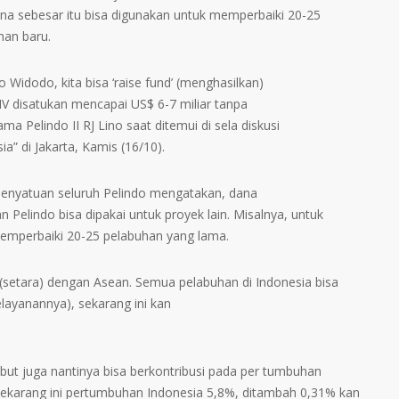
Dana sebesar itu bisa digunakan untuk memperbaiki 20-25
an baru.
o Widodo, kita bisa ‘raise fund’ (menghasilkan)
IV disatukan mencapai US$ 6-7 miliar tanpa
a Pelindo II RJ Lino saat ditemui di sela diskusi
a” di Jakarta, Kamis (16/10).
penyatuan seluruh Pelindo mengatakan, dana
Pelindo bisa dipakai untuk proyek lain. Misalnya, untuk
mperbaiki 20-25 pelabuhan yang lama.
 (setara) dengan Asean. Semua pelabuhan di Indonesia bisa
elayanannya), sekarang ini kan
t juga nantinya bisa berkontribusi pada per tumbuhan
ekarang ini pertumbuhan Indonesia 5,8%, ditambah 0,31% kan