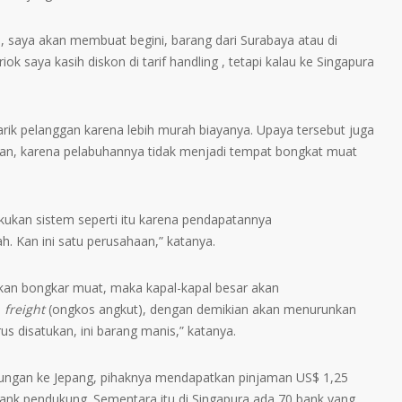
, saya akan membuat begini, barang dari Surabaya atau di
k saya kasih diskon di tarif handling , tetapi kalau ke Singapura
arik pelanggan karena lebih murah biayanya. Upaya tersebut juga
aan, karena pelabuhannya tidak menjadi tempat bongkat muat
lakukan sistem seperti itu karena pendapatannya
ah. Kan ini satu perusahaan,” katanya.
an bongkar muat, maka kapal-kapal besar akan
n
freight
(ongkos angkut), dengan demikian akan menurunkan
rus disatukan, ini barang manis,” katanya.
ungan ke Jepang, pihaknya mendapatkan pinjaman US$ 1,25
 bank pendukung. Sementara itu di Singapura ada 70 bank yang