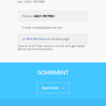
Fax: +6221-7817987
Phone:
+6221-7817950
E-mail: contact[at]aissat.com
or
fill in the form
on contact page
Search and Track various vessel and get detail
about vessel movement.
GOVERMENT
Read More