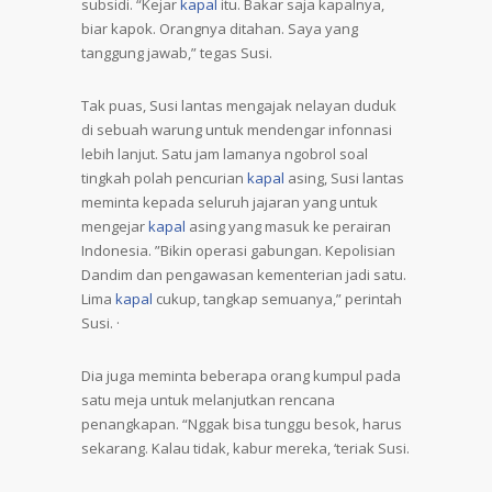
subsidi. “Kejar
kapal
itu. Bakar saja kapalnya,
biar kapok. Orangnya ditahan. Saya yang
tanggung jawab,” tegas Susi.
Tak puas, Susi lantas mengajak nelayan duduk
di sebuah warung untuk mendengar infonnasi
lebih lanjut. Satu jam lamanya ngobrol soal
tingkah polah pencurian
kapal
asing, Susi lantas
meminta kepada seluruh jajaran yang untuk
mengejar
kapal
asing yang masuk ke perairan
Indonesia. ”Bikin operasi gabungan. Kepolisian
Dandim dan pengawasan kementerian jadi satu.
Lima
kapal
cukup, tangkap semuanya,” perintah
Susi. ·
Dia juga meminta beberapa orang kumpul pada
satu meja untuk melanjutkan rencana
penangkapan. “Nggak bisa tunggu besok, harus
sekarang. Kalau tidak, kabur mereka, ‘teriak Susi.