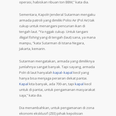
operasi, habiskan ribuan ton BBM,” kata dia.
Sementara, Kapolri Jenderal Sutarman mengaku
armada patroli yang dimiliki Polisi Air (Pol Air) tak
cukup untuk menangani pencurian ikan di
tengah laut. “Ya nggak cukup. Untuk tangani
illegal fishing
yang di tengah (laut) sana, ya mana
mampu, “kata Sutarman di Istana Negara,
Jakarta, kemarin.
Sutarman mengatakan, armada yang dimiliknya
jumlahnya sangat banyak. Tapi sayang, armada
Polri di laut hanyalah
kapal
–
kapal
kecil yang
hanya bisa menjaga perairan dekat pantai.
Kapal
kita banyak, ada 700-an, tapi
kapal
kecil
untuk di pantai, untuk pengamanan masyarakat
saja,” kata dia.
Dia menambahkan, untuk pengamanan di zona
ekonomi eksklusif (ZEE) pihak kepolisian