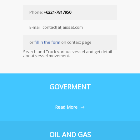
Phone:
+6221-7817950
E-mail: contact[at]aissat.com
or
fill in the form
on contact page
Search and Track various vessel and get detail
about vessel movement.
GOVERMENT
Read More
OIL AND GAS