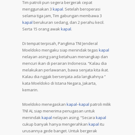
Tim patroli pun segera bergerak cepat
menggunakan 3
kapal
. Setelah beroperasi
selama tiga jam, Tim gabungan membawa 3
kapal
berukuran sedang, dan 2 perahu kecil.
Serta 15 orang awak
kapal
.
Di tempat terpisah, Panglima TNI Jenderal
Moeldoko mengaku siap menindak tegas
kapal
nelayan asing yang ketahuan menangkap dan
mencuri ikan di perairan Indonesia. “Kalau dia
melakukan perlawanan, bawa senjata kita ikat.
Kalau dia nggak bersenjata ada langkahnya ”
kata Moeldoko di Istana Negara, Jakarta,
kemarin.
Moeldoko menegaskan
kapal
–
kapal
patroli milik
TNl AL siap menerima penugasan untuk
menindak
kapal
nelayan asing. “Secara
kapal
cukup banyak hanya mengerahkan
kapal
itu
urusannya gede banget. Untuk bergerak