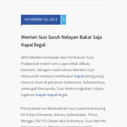
NOVEMBER 18, 2014
0
Menteri Susi Suruh Nelayan Bakar Saja
Kapal llegal
AKSI Menteri Kelautan dan Perikanan Susi
Pudjiastuti makin seru saja untuk diikuti.
Kemarin, dengan nada serius Menteri Susi
menyuruh nelayan membakar
kapal
asing yang
mencuri ikan di perairan Indonesia. Sebelumnya,
setengah bercanda, Susi minta Angkatan Udara
ngebom
kapal
–
kapal
ilegal.
Pernyataan ini dikeluarkan Susi saat berkunjung
ke Pulau Derawan, Berau, Kalimantan. Timur,
Minggu (16/11). Dalam aksi koboinya, Susi dan tim