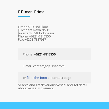
PT Imani Prima
Graha STR 2nd Floor
Jl. Ampera Raya No.11
Jakarta 12550, Indonesia
Phone: +6221-7817950
Fax: +6221-7817987
Phone:
+6221-7817950
E-mail: contact[at]aissat.com
or
fill in the form
on contact page
Search and Track various vessel and get detail
about vessel movement.