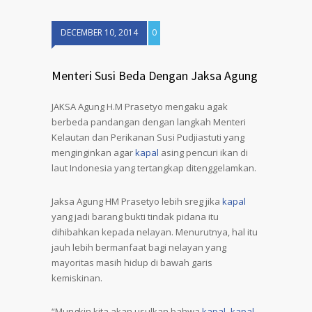
DECEMBER 10, 2014
0
Menteri Susi Beda Dengan Jaksa Agung
JAKSA Agung H.M Prasetyo mengaku agak
berbeda pandangan dengan langkah Menteri
Kelautan dan Perikanan Susi Pudjiastuti yang
menginginkan agar
kapal
asing pencuri ikan di
laut Indonesia yang tertangkap ditenggelamkan.
Jaksa Agung HM Prasetyo lebih sreg jika
kapal
yang jadi barang bukti tindak pidana itu
dihibahkan kepada nelayan. Menurutnya, hal itu
jauh lebih bermanfaat bagi nelayan yang
mayoritas masih hidup di bawah garis
kemiskinan.
“Mungkin kita akan usulkan bahwa
kapal
–
kapal