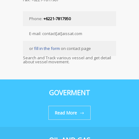
Phone:
+6221-7817950
E-mail: contact[at]aissat.com
or
fill in the form
on contact page
Search and Track various vessel and get detail
about vessel movement.
GOVERMENT
Read More