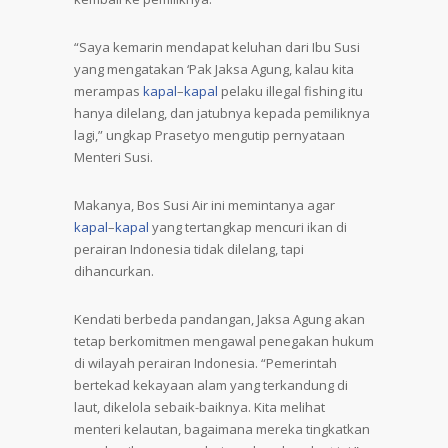
“Saya kemarin mendapat keluhan dari Ibu Susi
yang mengatakan ‘Pak Jaksa Agung, kalau kita
merampas
kapal
–
kapal
pelaku illegal fishing itu
hanya dilelang, dan jatubnya kepada pemiliknya
lagi,” ungkap Prasetyo mengutip pernyataan
Menteri Susi.
Makanya, Bos Susi Air ini memintanya agar
kapal
–
kapal
yang tertangkap mencuri ikan di
perairan Indonesia tidak dilelang, tapi
dihancurkan.
Kendati berbeda pandangan, Jaksa Agung akan
tetap berkomitmen mengawal penegakan hukum
di wilayah perairan Indonesia. “Pemerintah
bertekad kekayaan alam yang terkandung di
laut, dikelola sebaik-baiknya. Kita melihat
menteri kelautan, bagaimana mereka tingkatkan