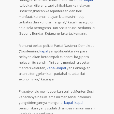
itu bukan dilelang, tapi dihibahkan ke nelayan
untuk tingkatkan kesejahteraan dan beri
manfaat, karena nelayan kita masih hidup
terbatas dan kondisi marginal,” kata Prasetyo di
sela-sela peringatan Hari Anti Korupsi sedunia, di
Gedung Bundar, Kejagung, Jakarta, kemarin.
Menurut bekas politisi Partai Nasional Demokrat
(Nasdem) ini,
kapal
yang dihibahkan ke para
nelayan akan berdampak ekonomi bagi para
nelayan itu sendiri. “Ini yang menjadi gregetan
menteri kelautan,
kapal
–
kapal
yang ditangkap
akan ditenggelamkan, padahal itu adanilai
ekonominya,” katanya.
Prasetyo lalu membeberkan curhat Menteri Susi
kepadanya belum lama ini mengenai informasi
yang didengarnya mengenai
kapal
–
kapal
pencuri ikan yang sudah dirampas namun malah
kembali ke pemiliknya.