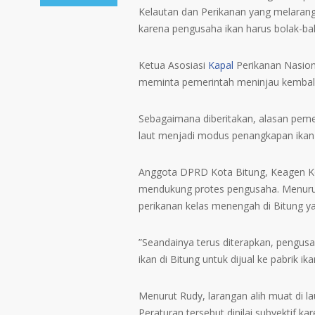
Kelautan dan Perikanan yang melarang a
karena pengusaha ikan harus bolak-ba
Ketua Asosiasi
Kapal
Perikanan Nasiona
meminta pemerintah meninjau kembali
Sebagaimana diberitakan, alasan pemer
laut menjadi modus penangkapan ikan s
Anggota DPRD Kota Bitung, Keagen Ko
mendukung protes pengusaha. Menurut
perikanan kelas menengah di Bitung y
”Seandainya terus diterapkan, pengusa
ikan di Bitung untuk dijual ke pabrik ika
Menurut Rudy, larangan alih muat di l
Peraturan tersebut dinilai subyektif 