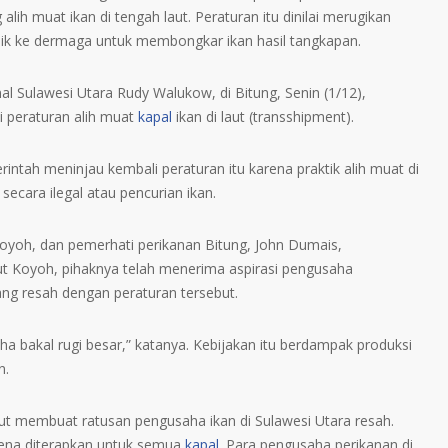
lih muat ikan di tengah laut. Peraturan itu dinilai merugikan
lik ke dermaga untuk membongkar ikan hasil tangkapan.
l Sulawesi Utara Rudy Walukow, di Bitung, Senin (1/12),
 peraturan alih muat
kapal
ikan di laut (transshipment).
intah meninjau kembali peraturan itu karena praktik alih muat di
ecara ilegal atau pencurian ikan.
yoh, dan pemerhati perikanan Bitung, John Dumais,
 Koyoh, pihaknya telah menerima aspirasi pengusaha
ang resah dengan peraturan tersebut.
ha bakal rugi besar,” katanya. Kebijakan itu berdampak produksi
n.
aut membuat ratusan pengusaha ikan di Sulawesi Utara resah.
karena diterapkan untuk semua
kapal
. Para pengusaha perikanan di