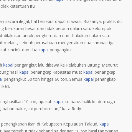
olak ketentuan itu.
 secara ilegal, hal tersebut dapat diawasi. Biasanya, praktik itu
ng berukuran besar dan tidak berada dalam satu kelompok
laut dilakukan untuk penghematan dan dilakukan dalam satu
li melaut, sebuah perusahaan menyertakan dua sampai tiga
kat cincin), dan dua
kapal
pengangkut.
di
kapal
pengangkut lalu dibawa ke Pelabuhan Bitung. Menurut
ung hasil
kapal
penangkap.Kapasitas muat
kapal
penangkap
al
pengangkut 50 ton hingga 60 ton. Semua
kapal
penangkap
 ikan.
nghasilkan 10 ton, apakah
kapal
itu harus balik ke dermaga
 bahan bakar, ini pemborosan,” kata Rudy.
ah penangkapan ikan di Kabupaten Kepulauan Talaud,
kapal
iaya tersebut tidak sebanding dengan 10 ton hasil tangkapan