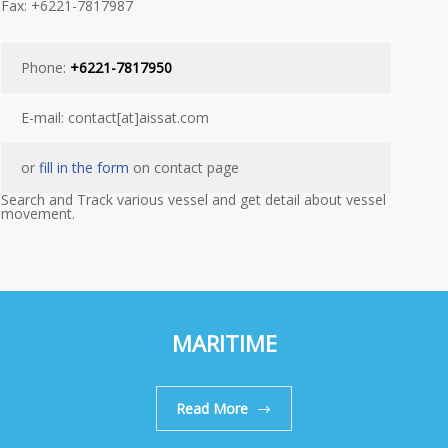
Fax: +6221-7817987
Phone:
+6221-7817950
E-mail: contact[at]aissat.com
or
fill in the form
on contact page
Search and Track various vessel and get detail about vessel
movement.
MARITIME
Read More