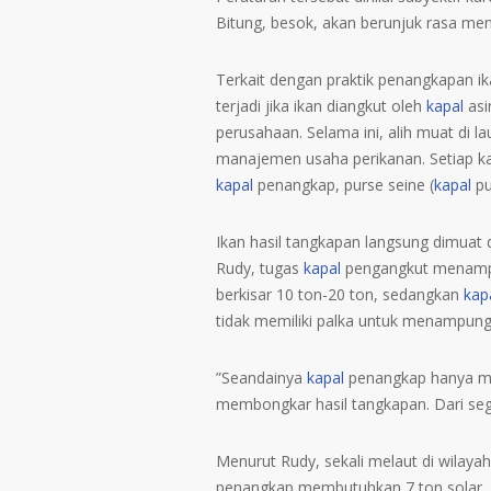
Bitung, besok, akan berunjuk rasa men
Terkait dengan praktik penangkapan ikan
terjadi jika ikan diangkut oleh
kapal
asi
perusahaan. Selama ini, alih muat di 
manajemen usaha perikanan. Setiap ka
kapal
penangkap, purse seine (
kapal
pu
Ikan hasil tangkapan langsung dimuat 
Rudy, tugas
kapal
pengangkut menamp
berkisar 10 ton-20 ton, sedangkan
kap
tidak memiliki palka untuk menampung
”Seandainya
kapal
penangkap hanya me
membongkar hasil tangkapan. Dari segi
Menurut Rudy, sekali melaut di wilay
penangkap membutuhkan 7 ton solar. B