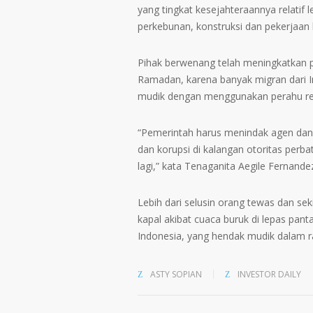
yang tingkat kesejahteraannya relatif l
perkebunan, konstruksi dan pekerjaan 
Pihak berwenang telah meningkatkan pa
Ramadan, karena banyak migran dari I
mudik dengan menggunakan perahu reyot
“Pemerintah harus menindak agen dan 
dan korupsi di kalangan otoritas perbat
lagi,” kata Tenaganita Aegile Fernand
Lebih dari selusin orang tewas dan seki
kapal akibat cuaca buruk di lepas pan
Indonesia, yang hendak mudik dalam 
ASTY SOPIAN
INVESTOR DAILY