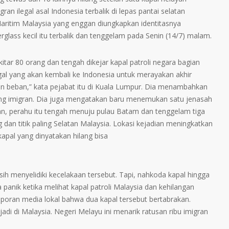
n ilegal asal Indonesia terbalik di lepas pantai selatan
ritim Malaysia yang enggan diungkapkan identitasnya
rglass kecil itu terbalik dan tenggelam pada Senin (14/7) malam.
itar 80 orang dan tengah dikejar kapal patroli negara bagian
gal yang akan kembali ke Indonesia untuk merayakan akhir
an beban,” kata pejabat itu di Kuala Lumpur. Dia menambahkan
ng imigran. Dia juga mengatakan baru menemukan satu jenasah
kan, perahu itu tengah menuju pulau Batam dan tenggelam tiga
g dan titik paling Selatan Malaysia. Lokasi kejadian meningkatkan
pal yang dinyatakan hilang bisa
h menyelidiki kecelakaan tersebut. Tapi, nahkoda kapal hingga
a panik ketika melihat kapal patroli Malaysia dan kehilangan
aporan media lokal bahwa dua kapal tersebut bertabrakan.
jadi di Malaysia. Negeri Melayu ini menarik ratusan ribu imigran