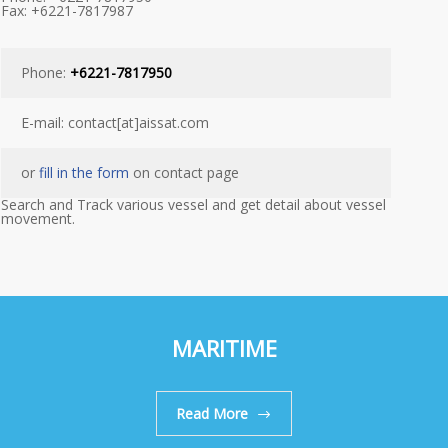
Fax: +6221-7817987
Phone:
+6221-7817950
E-mail: contact[at]aissat.com
or
fill in the form
on contact page
Search and Track various vessel and get detail about vessel
movement.
MARITIME
Read More