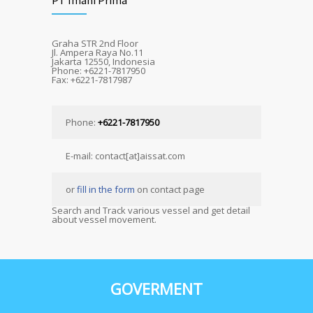
PT Imani Prima
Graha STR 2nd Floor
Jl. Ampera Raya No.11
Jakarta 12550, Indonesia
Phone: +6221-7817950
Fax: +6221-7817987
Phone:
+6221-7817950
E-mail: contact[at]aissat.com
or
fill in the form
on contact page
Search and Track various vessel and get detail
about vessel movement.
GOVERMENT