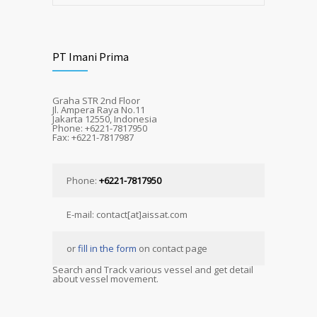
PT Imani Prima
Graha STR 2nd Floor
Jl. Ampera Raya No.11
Jakarta 12550, Indonesia
Phone: +6221-7817950
Fax: +6221-7817987
Phone:
+6221-7817950
E-mail: contact[at]aissat.com
or
fill in the form
on contact page
Search and Track various vessel and get detail
about vessel movement.