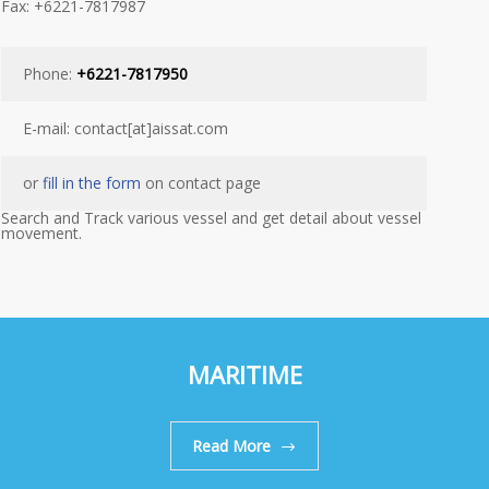
Fax: +6221-7817987
Phone:
+6221-7817950
E-mail: contact[at]aissat.com
or
fill in the form
on contact page
Search and Track various vessel and get detail about vessel
movement.
MARITIME
Read More