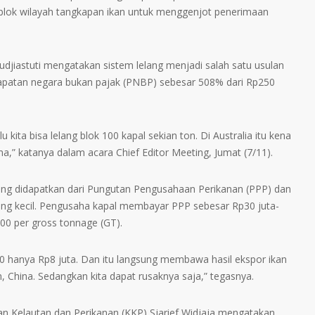
 blok wilayah tangkapan ikan untuk menggenjot penerimaan
udjiastuti mengatakan sistem lelang menjadi salah satu usulan
apatan negara bukan pajak (PNBP) sebesar 508% dari Rp250
u kita bisa lelang blok 100 kapal sekian ton. Di Australia itu kena
ma,” katanya dalam acara Chief Editor Meeting, Jumat (7/11).
ng didapatkan dari Pungutan Pengusahaan Perikanan (PPP) dan
tung kecil. Pengusaha kapal membayar PPP sebesar Rp30 juta-
0 per gross tonnage (GT).
000 hanya Rp8 juta. Dan itu langsung membawa hasil ekspor ikan
m, China. Sedangkan kita dapat rusaknya saja,” tegasnya.
ian Kelautan dan Perikanan (KKP) Sjarief Widjaja mengatakan