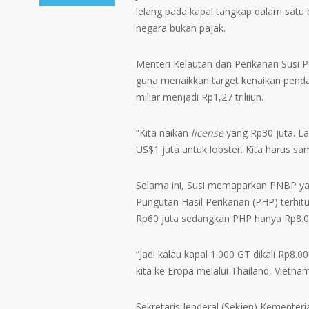
lelang pada kapal tangkap dalam satu
negara bukan pajak.
Menteri Kelautan dan Perikanan Susi P
guna menaikkan target kenaikan pend
miliar menjadi Rp1,27 triliiun.
“Kita naikan
license
yang Rp30 juta. Lal
US$1 juta untuk lobster. Kita harus sa
Selama ini, Susi memaparkan PNBP ya
Pungutan Hasil Perikanan (PHP) terhi
Rp60 juta sedangkan PHP hanya Rp8.00
“Jadi kalau kapal 1.000 GT dikali Rp8.
kita ke Eropa melalui Thailand, Vietna
Sekretaris Jenderal (Sekjen) Kementer