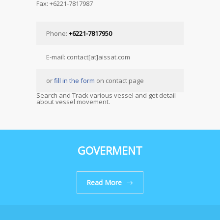
Fax: +6221-7817987
Phone:
+6221-7817950
E-mail: contact[at]aissat.com
or
fill in the form
on contact page
Search and Track various vessel and get detail
about vessel movement.
GOVERMENT
Read More