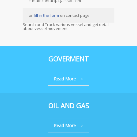
E-mail: contact[at]aissat.com
or
fill in the form
on contact page
Search and Track various vessel and get detail
about vessel movement.
GOVERMENT
Read More
OIL AND GAS
Read More