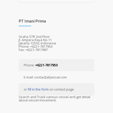
PT Imani Prima
Graha STR 2nd Floor
Jl. Ampera Raya No.11
Jakarta 12550, Indonesia
Phone: +6221-7817950
Fax: +6221-7817987
Phone:
+6221-7817950
E-mail: contact[at]aissat.com
or
fill in the form
on contact page
Search and Track various vessel and get detail
about vessel movement.