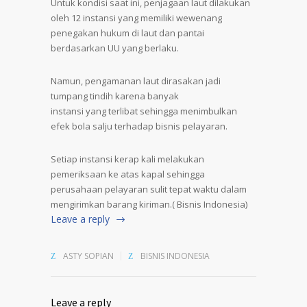
Untuk kondisi saat ini, penjagaan laut dilakukan
oleh 12 instansi yang memiliki wewenang
penegakan hukum di laut dan pantai
berdasarkan UU yang berlaku.
Namun, pengamanan laut dirasakan jadi
tumpang tindih karena banyak
instansi yang terlibat sehingga menimbulkan
efek bola salju terhadap bisnis pelayaran.
Setiap instansi kerap kali melakukan
pemeriksaan ke atas kapal sehingga
perusahaan pelayaran sulit tepat waktu dalam
mengirimkan barang kiriman.( Bisnis Indonesia)
Leave a reply
ASTY SOPIAN
BISNIS INDONESIA
Leave a reply