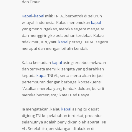
dan Timur.
Kapal
–
kapal
milik TNI AL berpatroli di seluruh
wilayah Indonesia. Kalau menemukan
kapal
yang mencurigakan, mereka segera mengejar
dan menggiring ke pelabuhan terdekat. Kalau
tidak mau, KRI, yaitu
kapal
perang TNI AL, segera
merapat dan mengambil alih kendali.
Kalau kemudian
kapal
asing tersebut melawan
dan ternyata memiliki senjata yang diarahkan
kepada
kapal
TNI AL, serta-merta akan terjadi
pertempuran dengan berbagai konsekuensi.
”Asalkan mereka yang tembak duluan, berarti
mereka bersenjata,” kata Fuad Basya.
Ia mengatakan, kalau
kapal
asing itu dapat
digiring TNI ke pelabuhan terdekat, prosedur
selanjutnya adalah penyidikan oleh aparat TNI
AL. Setelah itu, persidangan dilakukan di