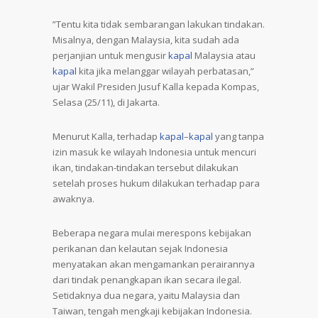
”Tentu kita tidak sembarangan lakukan tindakan.
Misalnya, dengan Malaysia, kita sudah ada
perjanjian untuk mengusir
kapal
Malaysia atau
kapal
kita jika melanggar wilayah perbatasan,”
ujar Wakil Presiden Jusuf Kalla kepada Kompas,
Selasa (25/11), di Jakarta.
Menurut Kalla, terhadap
kapal
–
kapal
yang tanpa
izin masuk ke wilayah Indonesia untuk mencuri
ikan, tindakan-tindakan tersebut dilakukan
setelah proses hukum dilakukan terhadap para
awaknya.
Beberapa negara mulai merespons kebijakan
perikanan dan kelautan sejak Indonesia
menyatakan akan mengamankan perairannya
dari tindak penangkapan ikan secara ilegal.
Setidaknya dua negara, yaitu Malaysia dan
Taiwan, tengah mengkaji kebijakan Indonesia.