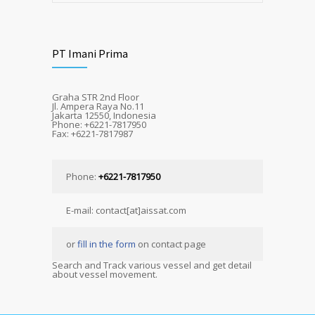
PT Imani Prima
Graha STR 2nd Floor
Jl. Ampera Raya No.11
Jakarta 12550, Indonesia
Phone: +6221-7817950
Fax: +6221-7817987
Phone:
+6221-7817950
E-mail: contact[at]aissat.com
or
fill in the form
on contact page
Search and Track various vessel and get detail
about vessel movement.