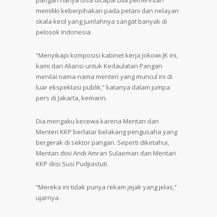
pangan hanya bisa dicapai bila pemerintah
memiliki keberpihakan pada petani dan nelayan
skala kecil yang jumlahnya sangat banyak di
pelosok Indonesia.
“Menyikapi komposisi kabinet kerja Jokowi-JK ini,
kami dari Aliansi untuk Kedaulatan Pangan
menilai nama-nama menteri yang muncul ini di
luar ekspektasi publik,” katanya dalam jumpa
pers di Jakarta, kemarin.
Dia mengaku kecewa karena Mentan dan
Menteri KKP berlatar belakang pengusaha yang
bergerak di sektor pangan. Seperti diketahui,
Mentan diisi Andi Amran Sulaeman dan Mentari
KKP diisi Susi Pudjiastuti.
“Mereka ini tidak punya rekam jejak yang jelas,”
ujarnya.