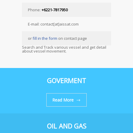
Phone:
+6221-7817950
E-mail: contact[at]aissat.com
or
fill in the form
on contact page
Search and Track various vessel and get detail
about vessel movement.
GOVERMENT
Read More
OIL AND GAS