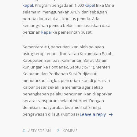
kapal
. Program pengadaan 1.000
kapal
Inka Mina
selama ini menggunakan APBN dan sebagian
berupa dana alokasi khusus pemda. Ada
kemungkinan pemda belum memasukkan data
perizinan
kapal
ke pemerintah pusat.
Sementara itu, pencurian ikan oleh nelayan
asing kerap terjadi di perairan Kecamatan Paloh,
Kabupaten Sambas, Kalimantan Barat. Dalam
kunjungan ke Pontianak, Sabtu (15/11), Menteri
Kelautan dan Perikanan Susi Pudjiastuti
menuturkan, tingkat pencurian ikan di perairan
Kalbar besar sekali. Ia meminta agar setiap
penangkapan pelaku pencurian ikan dilaporkan
secara transparan melalui internet. Dengan
demikian, masyarakat bisa melihat kinerja
pengawasan di laut. (Kompas)
Leave a reply
ASTY SOPIAN
KOMPAS