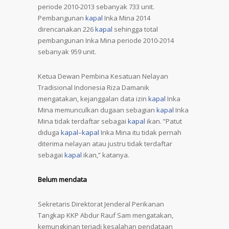
periode 2010-2013 sebanyak 733 unit.
Pembangunan
kapal
Inka Mina 2014
direncanakan 226
kapal
sehingga total
pembangunan Inka Mina periode 2010-2014
sebanyak 959 unit.
Ketua Dewan Pembina Kesatuan Nelayan
Tradisional Indonesia Riza Damanik
mengatakan, kejanggalan data izin
kapal
Inka
Mina memunculkan dugaan sebagian
kapal
Inka
Mina tidak terdaftar sebagai
kapal
ikan. ”Patut
diduga
kapal
–
kapal
Inka Mina itu tidak pernah
diterima nelayan atau justru tidak terdaftar
sebagai
kapal
ikan,” katanya.
Belum mendata
Sekretaris Direktorat Jenderal Perikanan
Tangkap KKP Abdur Rauf Sam mengatakan,
kemungkinan terjadi kesalahan pendataan