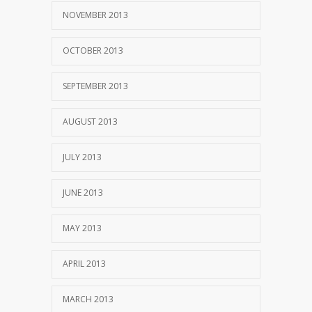
NOVEMBER 2013
OCTOBER 2013
SEPTEMBER 2013
AUGUST 2013
JULY 2013
JUNE 2013
MAY 2013
APRIL 2013
MARCH 2013