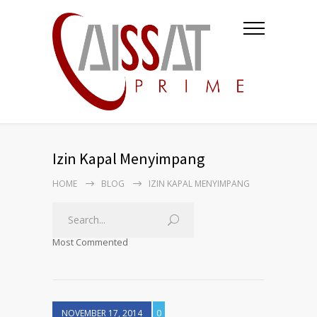
Izin Kapal Menyimpang
HOME
BLOG
IZIN KAPAL MENYIMPANG
Most Commented
NOVEMBER 17, 2014
0