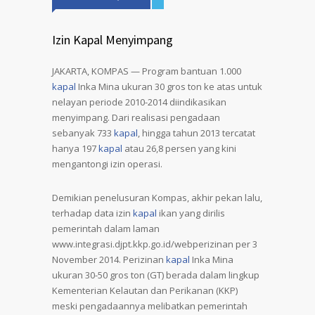
Izin Kapal Menyimpang
JAKARTA, KOMPAS — Program bantuan 1.000
kapal
Inka Mina ukuran 30 gros ton ke atas untuk
nelayan periode 2010-2014 diindikasikan
menyimpang. Dari realisasi pengadaan
sebanyak 733
kapal
, hingga tahun 2013 tercatat
hanya 197
kapal
atau 26,8 persen yang kini
mengantongi izin operasi.
Demikian penelusuran Kompas, akhir pekan lalu,
terhadap data izin
kapal
ikan yang dirilis
pemerintah dalam laman
www.integrasi.djpt.kkp.go.id/webperizinan per 3
November 2014. Perizinan
kapal
Inka Mina
ukuran 30-50 gros ton (GT) berada dalam lingkup
Kementerian Kelautan dan Perikanan (KKP)
meski pengadaannya melibatkan pemerintah