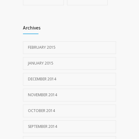
Archives
FEBRUARY 2015
JANUARY 2015
DECEMBER 2014
NOVEMBER 2014
OCTOBER 2014
SEPTEMBER 2014