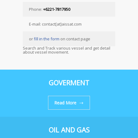
Phone:
+6221-7817950
E-mail: contact[at]aissat.com
or
fill in the form
on contact page
Search and Track various vessel and get detail
about vessel movement.
GOVERMENT
Read More
OIL AND GAS