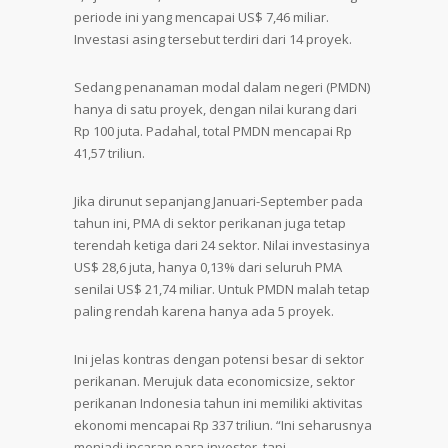
periode ini yang mencapai US$ 7,46 miliar.
Investasi asing tersebut terdiri dari 14 proyek.
Sedang penanaman modal dalam negeri (PMDN)
hanya di satu proyek, dengan nilai kurang dari
Rp 100 juta. Padahal, total PMDN mencapai Rp
41,57 triliun.
Jika dirunut sepanjang Januari-September pada
tahun ini, PMA di sektor perikanan juga tetap
terendah ketiga dari 24 sektor. Nilai investasinya
US$ 28,6 juta, hanya 0,13% dari seluruh PMA
senilai US$ 21,74 miliar. Untuk PMDN malah tetap
paling rendah karena hanya ada 5 proyek.
Ini jelas kontras dengan potensi besar di sektor
perikanan. Merujuk data economicsize, sektor
perikanan Indonesia tahun ini memiliki aktivitas
ekonomi mencapai Rp 337 triliun. “Ini seharusnya
menjadi incaran para investor, tapi