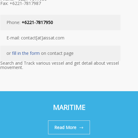
Fax: +6221-7817987
Phone:
+6221-7817950
E-mail: contact[at]aissat.com
or
fill in the form
on contact page
Search and Track various vessel and get detail about vessel
movement.
MARITIME
Read More