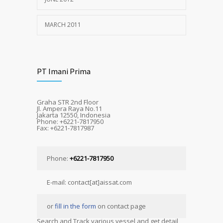
MARCH 2011
PT Imani Prima
Graha STR 2nd Floor
Jl. Ampera Raya No.11
Jakarta 12550, Indonesia
Phone: +6221-7817950
Fax: +6221-7817987
Phone:
+6221-7817950
E-mail: contact[at]aissat.com
or
fill in the form
on contact page
Search and Track various vessel and get detail