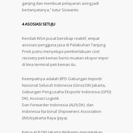
ganjing dan membuat pelayaran asing jadi
bertanyatanya,” tutur Siswanto.
4 ASOSIASI SETUJU
Kendati INSA pusat bersikap reaktif, empat
asosiasi pengguna jasa di Pelabuhan Tanjung
Priok justru menyetujui pemberlakuan
cost
recovery
peti kemas berisi muatan ekspor impor
di lima terminal peti kemas itu.
Keempatnya adalah BPD Gabungan Importir
Nasional Seluruh Indonesia (Ginsi) DKI Jakarta,
Gabungan Peng usaha Eksportir Indonesia (GPEI)
DKI, Asosiasi Logistik
Dan Forwarder Indonesia (ALFI) DKI, dan
Indonesia Na tional Shipowners Association
(INSA) Jakarta Raya (Jaya).
Ketua ALFI DKI Jakarta Widijanto mengatakan