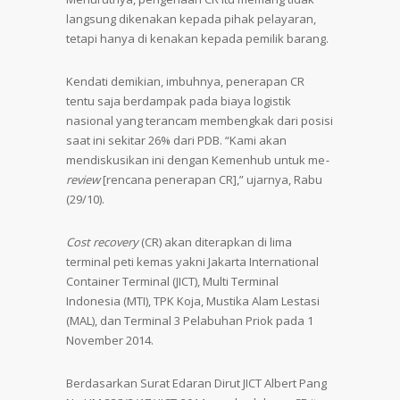
langsung dikenakan kepada pihak pelayaran,
tetapi hanya di kenakan kepada pemilik barang.
Kendati demikian, imbuhnya, penerapan CR
tentu saja berdampak pada biaya logistik
nasional yang terancam membengkak dari posisi
saat ini sekitar 26% dari PDB. “Kami akan
mendiskusikan ini dengan Kemenhub untuk me
-
review
[rencana penerapan CR],” ujarnya, Rabu
(29/10).
Cost recovery
(CR) akan diterapkan di lima
terminal peti kemas yakni Jakarta International
Container Terminal (JICT), Multi Terminal
Indonesia (MTI), TPK Koja, Mustika Alam Lestasi
(MAL), dan Terminal 3 Pelabuhan Priok pada 1
November 2014.
Berdasarkan Surat Edaran Dirut JICT Albert Pang