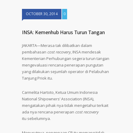
OCTOBER 30, 2014
0
INSA: Kemenhub Harus Turun Tangan
JAKARTA—Merasa tak dilibatkan dalam
pembahasan
cost recovery
, INSA mendesak
Kementerian Perhubungan segera turun tangan
mengevaluasi rencana penerapan pungutan
yang dilakukan sejumlah operator di Pelabuhan
Tanjung Priok itu.
Carmelita Hartoto, Ketua Umum Indonesia
National Shipowners’ Association (INSA),
mengatakan pihak nya tidak mengetahui terkait
ada nya rencana penerapan
cost recovery
itu sebelumnya.
Menurutnya, pengenaan CR itu memang tidak