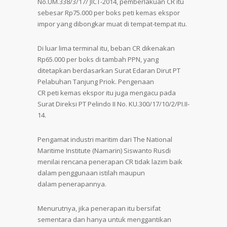
No.UM.338/3/17/ JICT-2014, pemberlakuan CR itu
sebesar Rp75.000 per boks peti kemas ekspor
impor yang dibongkar muat di tempat-tempat itu.
Di luar lima terminal itu, beban CR dikenakan
Rp65.000 per boks di tambah PPN, yang
ditetapkan berdasarkan Surat Edaran Dirut PT
Pelabuhan Tanjung Priok. Pengenaan
CR peti kemas ekspor itu juga mengacu pada
Surat Direksi PT Pelindo II No. KU.300/17/10/2/PI.II-
14.
Pengamat industri maritim dari The National
Maritime Institute (Namarin) Siswanto Rusdi
menilai rencana penerapan CR tidak lazim baik
dalam penggunaan istilah maupun
dalam penerapannya.
Menurutnya, jika penerapan itu bersifat
sementara dan hanya untuk menggantikan