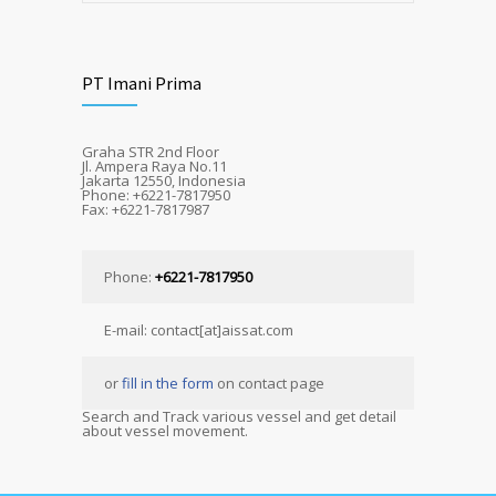
PT Imani Prima
Graha STR 2nd Floor
Jl. Ampera Raya No.11
Jakarta 12550, Indonesia
Phone: +6221-7817950
Fax: +6221-7817987
Phone:
+6221-7817950
E-mail: contact[at]aissat.com
or
fill in the form
on contact page
Search and Track various vessel and get detail
about vessel movement.