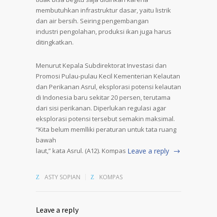
membutuhkan infrastruktur dasar, yaitu listrik
dan air bersih. Seiring pengembangan
industri pengolahan, produksi ikan juga harus
ditingkatkan.
Menurut Kepala Subdirektorat Investasi dan
Promosi Pulau-pulau Kecil Kementerian Kelautan
dan Perikanan Asrul, eksplorasi potensi kelautan
di Indonesia baru sekitar 20 persen, terutama
dari sisi perikanan. Diperlukan regulasi agar
eksplorasi potensi tersebut semakin maksimal.
“Kita belum memlliki peraturan untuk tata ruang
bawah
laut,” kata Asrul. (A12). Kompas
Leave a reply
ASTY SOPIAN
KOMPAS
Leave a reply