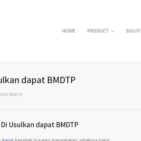
HOME
PRODUCT
SOLUT
sulkan dapat BMDTP
DAPAT BMDTP
l Di Usulkan dapat BMDTP
n
Kapal
Panggah Susanto mengatakan, pihaknya bakal