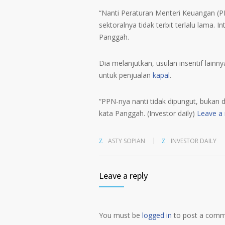
“Nanti Peraturan Menteri Keuangan (P
sektoralnya tidak terbit terlalu lama. In
Panggah.
Dia melanjutkan, usulan insentif lain
untuk penjualan
kapal
.
“PPN-nya nanti tidak dipungut, bukan di
kata Panggah. (Investor daily)
Leave a 
ASTY SOPIAN
INVESTOR DAILY
Leave a reply
You must be
logged in
to post a comm