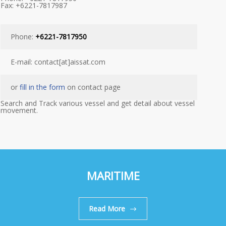
Fax: +6221-7817987
Phone:
+6221-7817950
E-mail: contact[at]aissat.com
or
fill in the form
on contact page
Search and Track various vessel and get detail about vessel
movement.
MARITIME
Read More