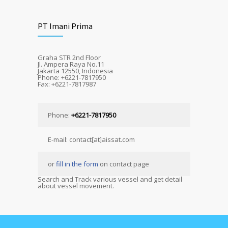
PT Imani Prima
Graha STR 2nd Floor
Jl. Ampera Raya No.11
Jakarta 12550, Indonesia
Phone: +6221-7817950
Fax: +6221-7817987
Phone:
+6221-7817950
E-mail: contact[at]aissat.com
or
fill in the form
on contact page
Search and Track various vessel and get detail
about vessel movement.