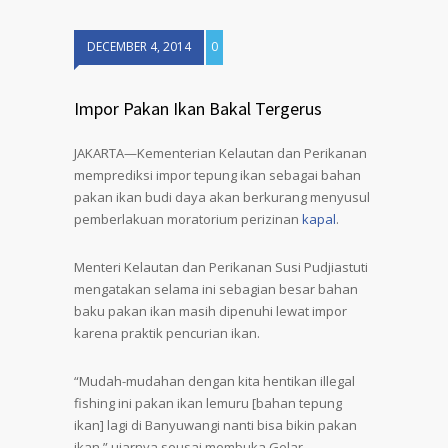
DECEMBER 4, 2014
0
Impor Pakan Ikan Bakal Tergerus
JAKARTA—Kementerian Kelautan dan Perikanan
memprediksi impor tepung ikan sebagai bahan
pakan ikan budi daya akan berkurang menyusul
pemberlakuan moratorium perizinan
kapal
.
Menteri Kelautan dan Perikanan Susi Pudjiastuti
mengatakan selama ini sebagian besar bahan
baku pakan ikan masih dipenuhi lewat impor
karena praktik pencurian ikan.
“Mudah-mudahan dengan kita hentikan illegal
fishing ini pakan ikan lemuru [bahan tepung
ikan] lagi di Banyuwangi nanti bisa bikin pakan
ikan,” ujarnya seusai membuka Gelar