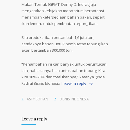
Makan Ternak (GPMT) Denny D. Indradjaja
mengatakan kebijakan moratorium berpotensi
menambah ketersediaan bahan pakan, seperti
ikan lemuru untuk pembuatan tepung ikan.
Bila produksi ikan bertambah 1,6 juta ton,
setidaknya bahan untuk pembuatan tepung ikan
akan bertambah 300.000 ton.
“Penambahan ini kan banyak untuk peruntukan
lain, nah sisanya bisa untuk bahan tepung. Kira-
kira 10%-20% dari total ikannya,” katanya. (Ihda
Fadila) Bisnis Idonesia
Leave a reply
ASTY SOPIAN
BISNIS INDONESIA
Leave a reply