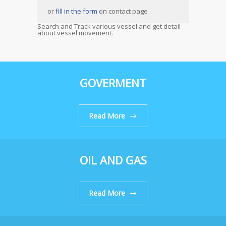
or
fill in the form
on contact page
Search and Track various vessel and get detail
about vessel movement.
GOVERMENT
Read More
OIL AND GAS
Read More