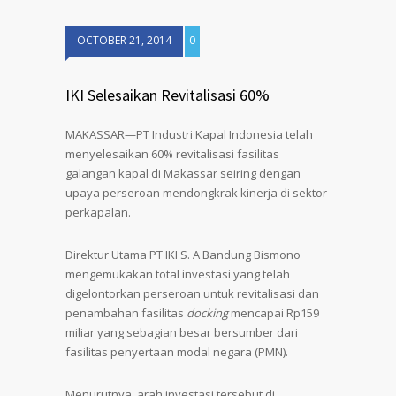
OCTOBER 21, 2014
0
IKI Selesaikan Revitalisasi 60%
MAKASSAR—PT Industri Kapal Indonesia telah
menyelesaikan 60% revitalisasi fasilitas
galangan kapal di Makassar seiring dengan
upaya perseroan mendongkrak kinerja di sektor
perkapalan.
Direktur Utama PT IKI S. A Bandung Bismono
mengemukakan total investasi yang telah
digelontorkan perseroan untuk revitalisasi dan
penambahan fasilitas
docking
mencapai Rp159
miliar yang sebagian besar bersumber dari
fasilitas penyertaan modal negara (PMN).
Menurutnya, arah investasi tersebut di