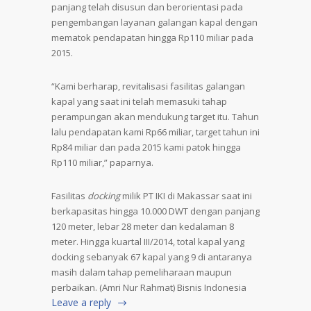
panjang telah disusun dan berorientasi pada
pengembangan layanan galangan kapal dengan
mematok pendapatan hingga Rp110 miliar pada
2015.
“Kami berharap, revitalisasi fasilitas galangan
kapal yang saat ini telah memasuki tahap
perampungan akan mendukung target itu. Tahun
lalu pendapatan kami Rp66 miliar, target tahun ini
Rp84 miliar dan pada 2015 kami patok hingga
Rp110 miliar,” paparnya.
Fasilitas
docking
milik PT IKI di Makassar saat ini
berkapasitas hingga 10.000 DWT dengan panjang
120 meter, lebar 28 meter dan kedalaman 8
meter. Hingga kuartal III/2014, total kapal yang
docking sebanyak 67 kapal yang 9 di antaranya
masih dalam tahap pemeliharaan maupun
perbaikan. (Amri Nur Rahmat) Bisnis Indonesia
Leave a reply