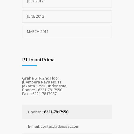
JULY 2012
JUNE 2012
MARCH 2011
PT Imani Prima
Graha STR 2nd Floor
Jl. Ampera Raya No.11
Jakarta 12550, Indonesia
Phone: +6221-7817950
Fax: +6221-7817987
Phone:
+6221-7817950
E-mail: contact[at]aissat.com