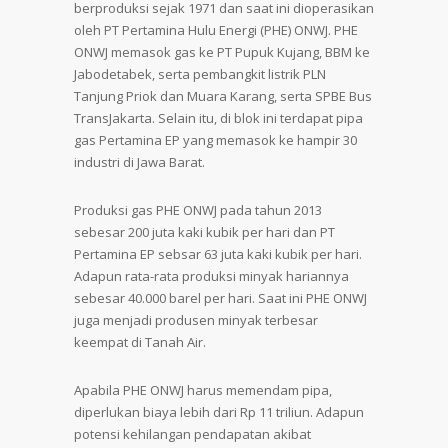
berproduksi sejak 1971 dan saat ini dioperasikan
oleh PT Pertamina Hulu Energi (PHE) ONWJ. PHE
ONWJ memasok gas ke PT Pupuk Kujang, BBM ke
Jabodetabek, serta pembangkit listrik PLN
Tanjung Priok dan Muara Karang, serta SPBE Bus
TransJakarta. Selain itu, di blok ini terdapat pipa
gas Pertamina EP yang memasok ke hampir 30
industri di Jawa Barat.
Produksi gas PHE ONWJ pada tahun 2013
sebesar 200 juta kaki kubik per hari dan PT
Pertamina EP sebsar 63 juta kaki kubik per hari.
Adapun rata-rata produksi minyak hariannya
sebesar 40.000 barel per hari. Saat ini PHE ONWJ
juga menjadi produsen minyak terbesar
keempat di Tanah Air.
Apabila PHE ONWJ harus memendam pipa,
diperlukan biaya lebih dari Rp 11 triliun. Adapun
potensi kehilangan pendapatan akibat