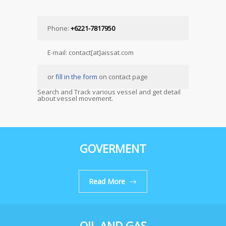
Phone:
+6221-7817950
E-mail: contact[at]aissat.com
or
fill in the form
on contact page
Search and Track various vessel and get detail
about vessel movement.
GOVERMENT
Read More
OIL AND GAS