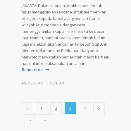
JAKARTA. Dalam sebulan terakhir, pemerintah
terus menggulirkan rencana untuk memberikan
efek jera kepada kapal asing pencuri ikan di
wilayah laut Indonesia dengan cara
menenggelamkan kapal milik mereka ke dasar
laut. Namun, sampai saat ini pemerintah belum
juga melaksanakan ancaman tersebut. Staf Ahli
Menteri Kelautan dan Perikanan Hariyanto
Marwoto menyatakan pemerintah masih berhati-
hati dalam melaksanakan ancaman
Read more
ASTY SOPIAN
KONTAN
‹
1
2
3
4
5
›
»