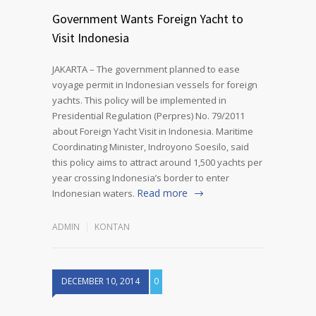
Government Wants Foreign Yacht to
Visit Indonesia
JAKARTA – The government planned to ease
voyage permit in Indonesian vessels for foreign
yachts. This policy will be implemented in
Presidential Regulation (Perpres) No. 79/2011
about Foreign Yacht Visit in Indonesia. Maritime
Coordinating Minister, Indroyono Soesilo, said
this policy aims to attract around 1,500 yachts per
year crossing Indonesia’s border to enter
Read more
Indonesian waters.
ADMIN
KONTAN
DECEMBER 10, 2014
0