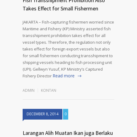
Fish Transshipment Prohibition Also
Takes Effect for Small Fishermen
JAKARTA – Fish-capturing fishermen worried since
Maritime and Fishery (KP) Ministry asserted fish
transshipment prohibition takes effect for all
vessel types. Therefore, the regulation not only
takes effect for foreign export vessels but also
for small fishermen conducting transshipment to
shipping vessels heading to fish processing unit
(UPI). Gellwyn Yusuf, KP Ministry’s Captured
Read more
Fishery Director
ADMIN
KONTAN
DECEMBER 8, 2014
0
Larangan Alih Muatan Ikan juga Berlaku